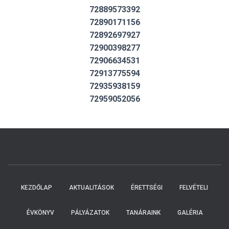
72889573392
72890171156
72892697927
72900398277
72906634531
72913775594
72935938159
72959052056
KEZDŐLAP
AKTUALITÁSOK
ÉRETTSÉGI
FELVÉTELI
ÉVKÖNYV
PÁLYÁZATOK
TANÁRAINK
GALÉRIA