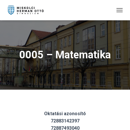
T
O
G
G
L
E
N
0005 – Matematika
A
V
I
G
A
T
I
O
N
Oktatási azonosító
72883142397
72887493040