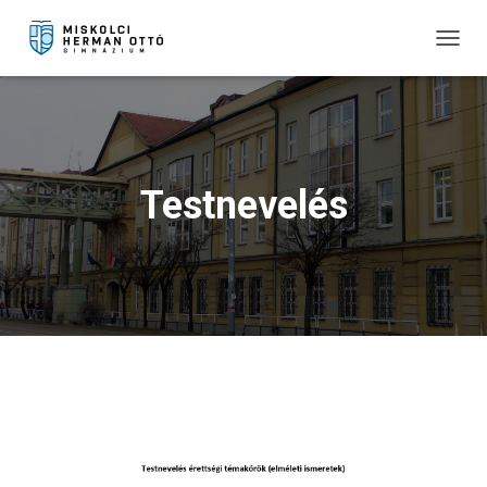
T
O
G
G
L
E
N
Testnevelés
A
V
I
G
A
T
I
O
N