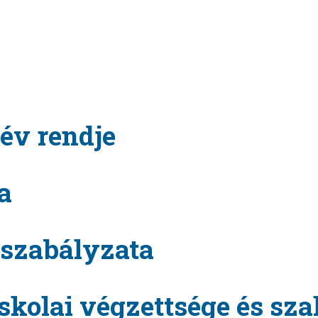
év rendje
a
 szabályzata
kolai végzettsége és sza