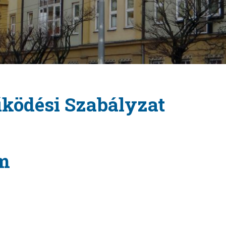
űködési Szabályzat
am