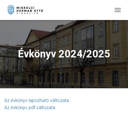
T
O
G
G
L
E
N
Évkönyv 2024/2025
A
V
I
G
A
T
I
O
N
Az évkönyv lapozható változata
Az évkönyv pdf változata