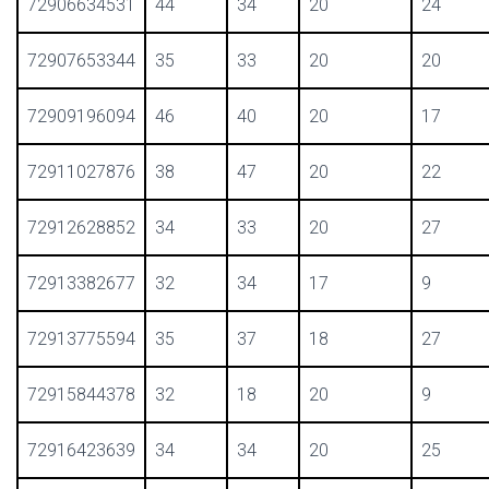
72906634531
44
34
20
24
72907653344
35
33
20
20
72909196094
46
40
20
17
72911027876
38
47
20
22
72912628852
34
33
20
27
72913382677
32
34
17
9
72913775594
35
37
18
27
72915844378
32
18
20
9
72916423639
34
34
20
25