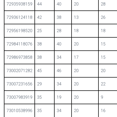
72935938159
44
40
20
28
72936124118
42
38
13
26
72956198520
25
28
18
18
72984118076
38
40
20
15
72986973858
38
34
17
15
73002071282
45
46
20
20
73007231656
29
34
20
22
73007983919
35
19
20
9
73010538996
35
34
20
16