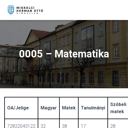
0005 – Matematika
Szóbeli
OA/Jelige
Magyar
Matek
Tanulmányi
matek
72822043122
32
38
17
28