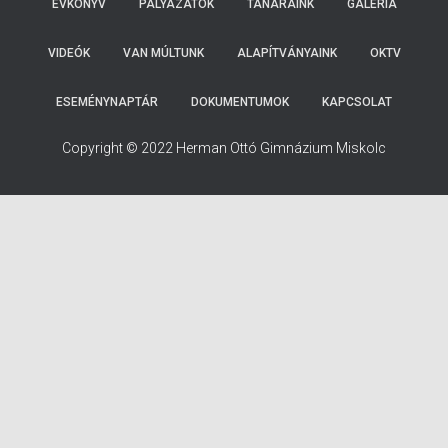
ÉVKÖNYV
PÁLYÁZATOK
TANÁRAINK
GALÉRIA
VIDEÓK
VAN MÚLTUNK
ALAPÍTVÁNYAINK
OKTV
ESEMÉNYNAPTÁR
DOKUMENTUMOK
KAPCSOLAT
Copyright © 2022 Herman Ottó Gimnázium Miskolc