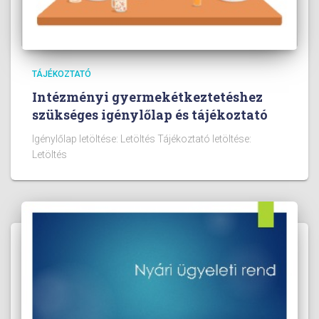
TÁJÉKOZTATÓ
Intézményi gyermekétkeztetéshez
szükséges igénylőlap és tájékoztató
Igénylőlap letöltése: Letöltés Tájékoztató letöltése:
Letöltés