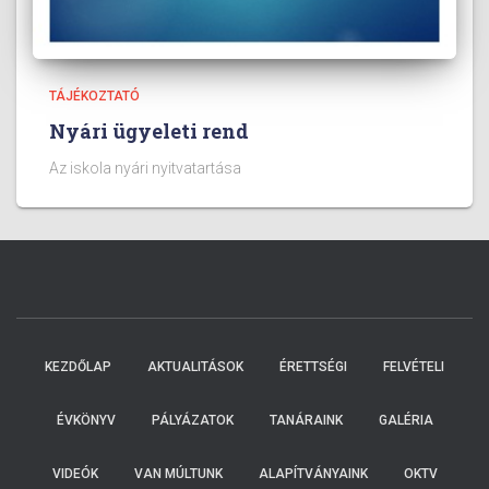
TÁJÉKOZTATÓ
Nyári ügyeleti rend
Az iskola nyári nyitvatartása
KEZDŐLAP
AKTUALITÁSOK
ÉRETTSÉGI
FELVÉTELI
ÉVKÖNYV
PÁLYÁZATOK
TANÁRAINK
GALÉRIA
VIDEÓK
VAN MÚLTUNK
ALAPÍTVÁNYAINK
OKTV