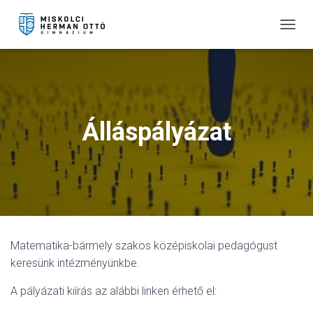
T
O
G
G
L
E
N
Álláspályázat
A
V
I
G
A
T
I
O
N
Matematika-bármely szakos középiskolai pedagógust
keresünk intézményünkbe.
A pályázati kiírás az alábbi linken érhető el: