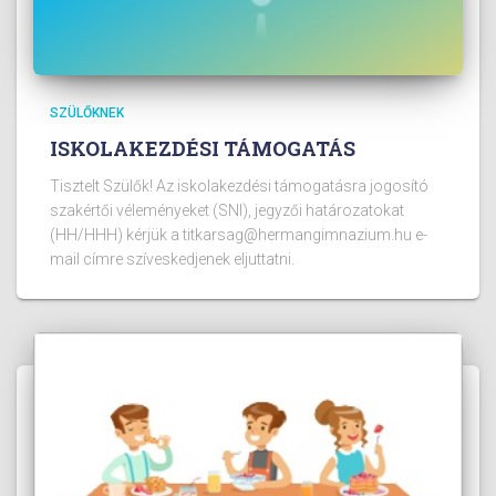
SZÜLŐKNEK
ISKOLAKEZDÉSI TÁMOGATÁS
Tisztelt Szülők! Az iskolakezdési támogatásra jogosító
szakértői véleményeket (SNI), jegyzői határozatokat
(HH/HHH) kérjük a titkarsag@hermangimnazium.hu e-
mail címre szíveskedjenek eljuttatni.