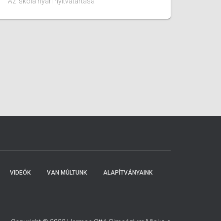
Az iskola nyári nyitvatartása
VIDEÓK
VAN MÚLTUNK
ALAPÍTVÁNYAINK