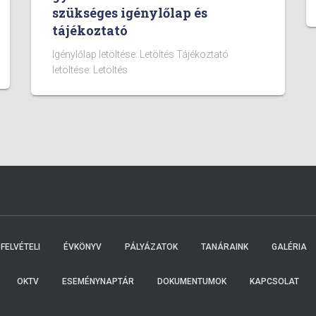
szükséges igénylőlap és
tájékoztató
Igénylőlap letöltése: Letöltés Tájékoztató
letöltése: Letöltés
FELVÉTELI
ÉVKÖNYV
PÁLYÁZATOK
TANÁRAINK
GALÉRIA
OKTV
ESEMÉNYNAPTÁR
DOKUMENTUMOK
KAPCSOLAT