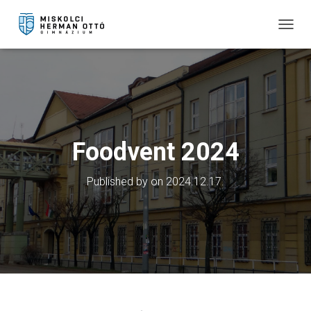
T
O
G
G
L
E
N
A
V
Foodvent 2024
I
G
Published by
on
2024.12.17.
A
T
I
O
N