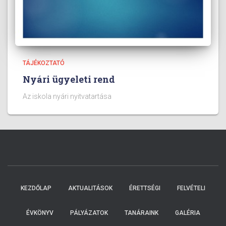
TÁJÉKOZTATÓ
Nyári ügyeleti rend
Az iskola nyári nyitvatartása
KEZDŐLAP
AKTUALITÁSOK
ÉRETTSÉGI
FELVÉTELI
ÉVKÖNYV
PÁLYÁZATOK
TANÁRAINK
GALÉRIA