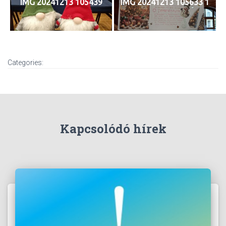
IMG 20241213 105439
IMG 20241213 105633 1
Categories:
Kapcsolódó hírek