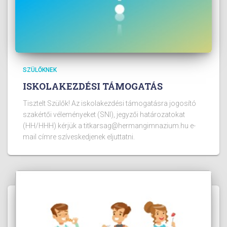
SZÜLŐKNEK
ISKOLAKEZDÉSI TÁMOGATÁS
Tisztelt Szülők! Az iskolakezdési támogatásra jogosító
szakértői véleményeket (SNI), jegyzői határozatokat
(HH/HHH) kérjük a titkarsag@hermangimnazium.hu e-
mail címre szíveskedjenek eljuttatni.