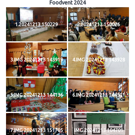
Foodvent 2024
1.20241213 150229
2.20241213 150026
3.IMG 20241213 143919
4.IMG 20241213 143928
5.IMG 20241213 144136
6.IMG 20241213 144511
7.IMG 20241213 151705
IMG 20241213 104701