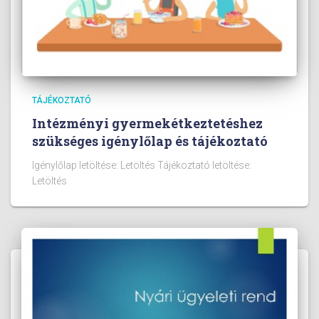
TÁJÉKOZTATÓ
Intézményi gyermekétkeztetéshez
szükséges igénylőlap és tájékoztató
Igénylőlap letöltése: Letöltés Tájékoztató letöltése:
Letöltés