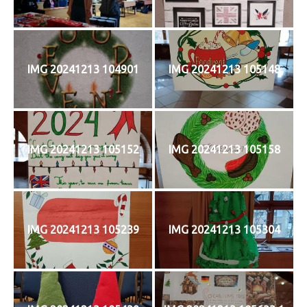
IMG 20241213 104901
IMG 20241213 105148
IMG 20241213 105152
IMG 20241213 105158
IMG 20241213 105239
IMG 20241213 105304