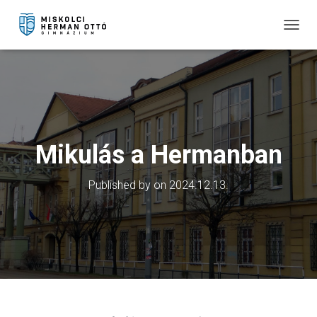
T
O
G
G
L
E
N
A
V
Mikulás a Hermanban
I
G
Published by
on
2024.12.13.
A
T
I
O
N