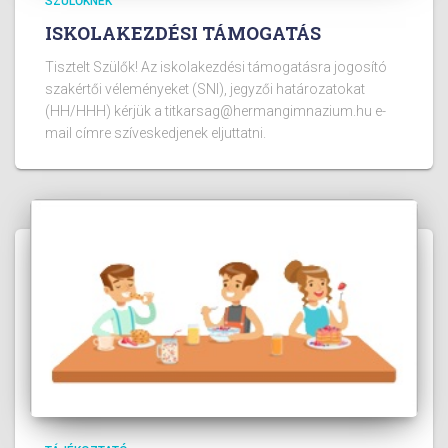
SZÜLŐKNEK
ISKOLAKEZDÉSI TÁMOGATÁS
Tisztelt Szülők! Az iskolakezdési támogatásra jogosító
szakértői véleményeket (SNI), jegyzői határozatokat
(HH/HHH) kérjük a titkarsag@hermangimnazium.hu e-
mail címre szíveskedjenek eljuttatni.