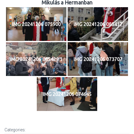
Mikulás a Hermanban
IMG 20241206 075900
IMG 20241206 085417
IMG 20241206 085429 1
IMG 20241206 073707
IMG 20241206 074645
Categories: