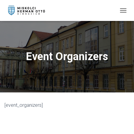
T
O
G
G
L
E
N
Event Organizers
A
V
I
G
A
T
I
O
N
[event_organizers]