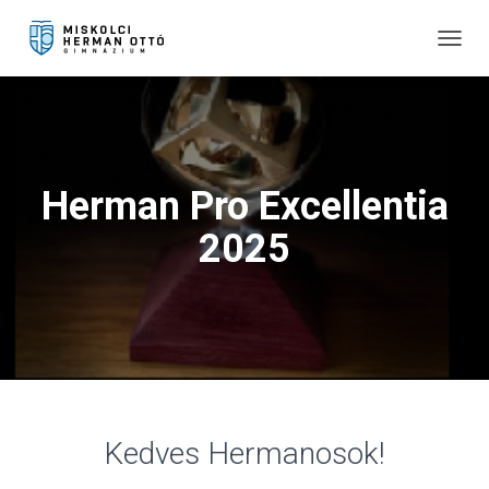
T
O
G
G
L
E
N
Herman Pro Excellentia
A
V
2025
I
G
A
T
I
O
N
Kedves Hermanosok!