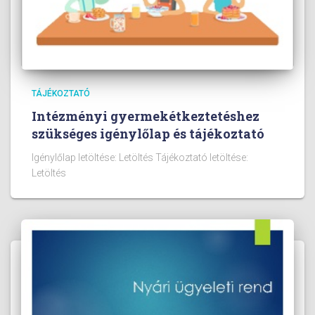
TÁJÉKOZTATÓ
Intézményi gyermekétkeztetéshez
szükséges igénylőlap és tájékoztató
Igénylőlap letöltése: Letöltés Tájékoztató letöltése:
Letöltés