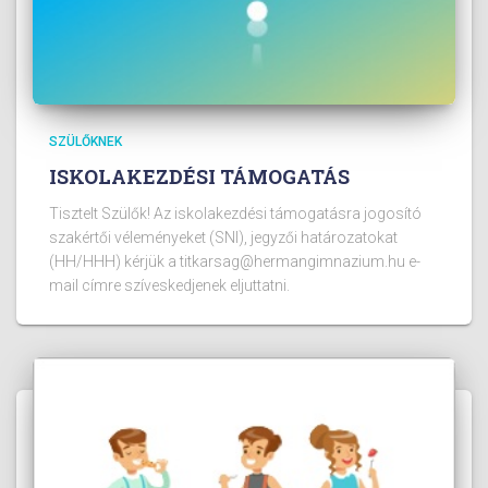
SZÜLŐKNEK
ISKOLAKEZDÉSI TÁMOGATÁS
Tisztelt Szülők! Az iskolakezdési támogatásra jogosító
szakértői véleményeket (SNI), jegyzői határozatokat
(HH/HHH) kérjük a titkarsag@hermangimnazium.hu e-
mail címre szíveskedjenek eljuttatni.