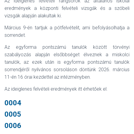
Az ideiglenes felvételi rangsorok az általános iskolai
eredmények a központi felvételi vizsgák és a szóbeli
vizsgák alapján alakultak ki.
Március 9-én tartjuk a pótfelvételit, ami befolyásolhatja a
sorrendet.
Az egyforma pontszámú tanulók között törvényi
szabályozás alapján elsőbbséget élveznek a miskolci
tanulók, az ezek után is egyforma pontszámú tanulók
sorrendjéről nyilvános sorsoláson döntünk 2026. március
11-én 16 órai kezdettel az intézményben.
Az ideiglenes felvételi eredmények itt érhetőek el:
0004
0005
0006