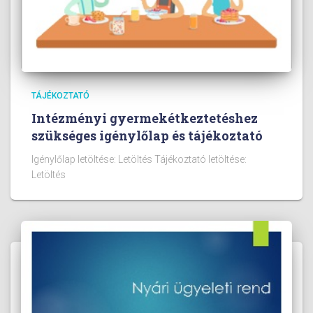
TÁJÉKOZTATÓ
Intézményi gyermekétkeztetéshez
szükséges igénylőlap és tájékoztató
Igénylőlap letöltése: Letöltés Tájékoztató letöltése:
Letöltés