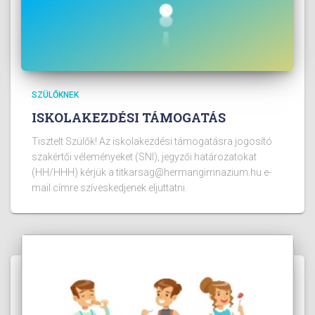
SZÜLŐKNEK
ISKOLAKEZDÉSI TÁMOGATÁS
Tisztelt Szülők! Az iskolakezdési támogatásra jogosító
szakértői véleményeket (SNI), jegyzői határozatokat
(HH/HHH) kérjük a titkarsag@hermangimnazium.hu e-
mail címre szíveskedjenek eljuttatni.