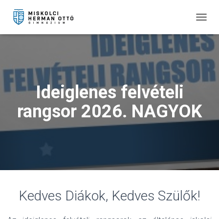
T
O
G
G
L
E
N
Ideiglenes felvételi
A
V
rangsor 2026. NAGYOK
I
G
A
T
I
O
N
Kedves Diákok, Kedves Szülők!