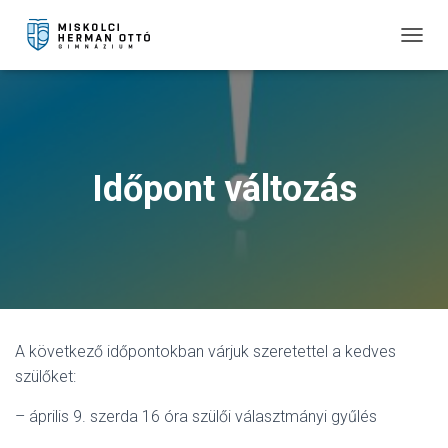
T
O
G
G
L
E
N
Időpont változás
A
V
I
G
A
T
I
O
N
A következő időpontokban várjuk szeretettel a kedves
szülőket:
– április 9. szerda 16 óra szülői választmányi gyűlés