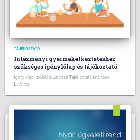
TÁJÉKOZTATÓ
Intézményi gyermekétkeztetéshez
szükséges igénylőlap és tájékoztató
Igénylőlap letöltése: Letöltés Tájékoztató letöltése:
Letöltés