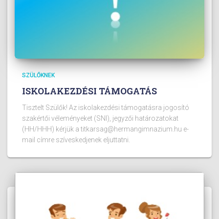
SZÜLŐKNEK
ISKOLAKEZDÉSI TÁMOGATÁS
Tisztelt Szülők! Az iskolakezdési támogatásra jogosító
szakértői véleményeket (SNI), jegyzői határozatokat
(HH/HHH) kérjük a titkarsag@hermangimnazium.hu e-
mail címre szíveskedjenek eljuttatni.