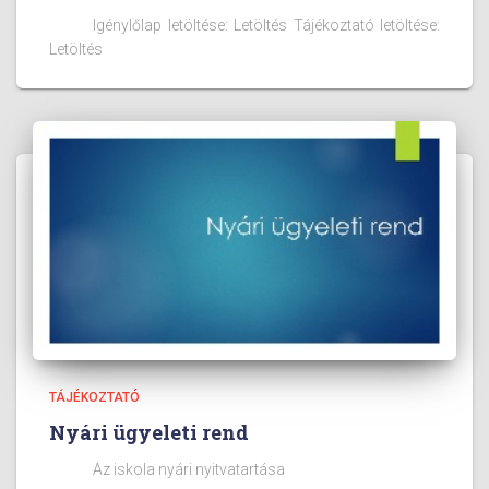
Igénylőlap letöltése: Letöltés Tájékoztató letöltése:
Letöltés
TÁJÉKOZTATÓ
Nyári ügyeleti rend
Az iskola nyári nyitvatartása