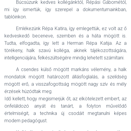
Búcsúzunk kedves kollégánktól, Répási Gábornétól,
mi így ismertük, így szerepel a dokumentumainkban,
tablóinkon.
Emlékezünk Répa Katira, így emlegettük, ez volt az ő
kedveskedő beceneve, szemben és a háta mögött is.
Tudta, elfogadta, így lett a Herman Répa Katija. Az a
törékeny, halk szavú kolléga, akinek tájékozottságára,
intelligenciájára, felkészültségére mindig lehetett számítani.
A csendes külső mögött markáns vélemény, a halk
mondatok mögött határozott állásfoglalás, a szelídség
mögött erő, a visszafogottság mögött nagy szív és mély
érzések húzódtak meg.
Idő kellett, hogy megismerjük őt, az elkötelezett embert, az
önfeláldozó anyát és tanárt, a folyton művelődő
értelmiségit, a technika új csodáit megtanulni képes
modern pedagógust.