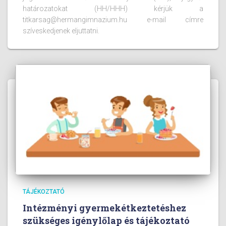
határozatokat (HH/HHH) kérjük a
titkarsag@hermangimnazium.hu e-mail címre
szíveskedjenek eljuttatni.
TÁJÉKOZTATÓ
Intézményi gyermekétkeztetéshez
szükséges igénylőlap és tájékoztató