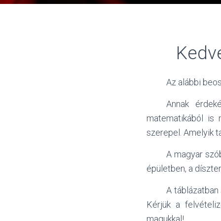
Kedve
Az alábbi beos
Annak érdeké
matematikából is 
szerepel. Amelyik ta
A magyar szóbe
épületben, a díszt
A táblázatban
Kérjük a felvételi
magukkal!