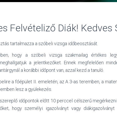
s Felvételiző Diák! Kedves 
ztás tartalmazza a szóbeli vizsga időbeosztását.
ben, hogy a szóbeli vizsga szakmailag értékes le
meghallgatjuk a jelentkezőket. Ennek megfelelően minde
ntárgynál a korábbi időpont van, azzal kezd a tanuló.
lire a főépület II. emeletén, az A 3-as teremben, a mate
eremben lesz a gyülekezés.
 szereplő időpontok előtt 10 perccel célszerű megérkezni 
zőket, hogy személyi igazolványt vagy diákigazolványt