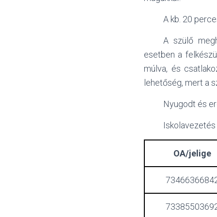
A kb. 20 perce
A szülő megh
esetben a felkészü
múlva, és csatlako
lehetőség, mert a s
Nyugodt és er
Iskolavezetés
OA/jelige
7346636684
7338550369