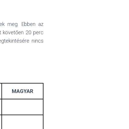
znek meg. Ebben az
át követően 20 perc
egtekintésére nincs
MAGYAR