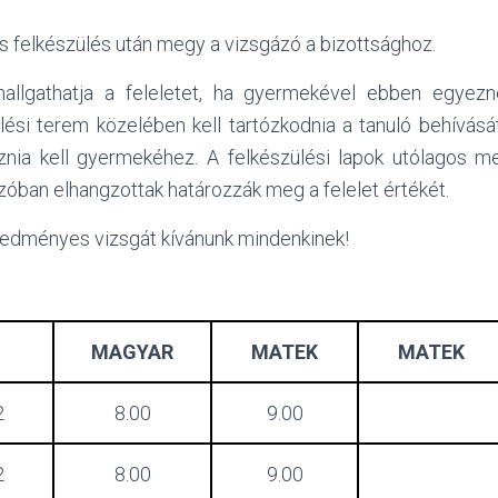
s felkészülés után megy a vizsgázó a bizottsághoz.
allgathatja a feleletet, ha gyermekével ebben egye
lési terem közelében kell tartózkodnia a tanuló behívás
znia kell gyermekéhez. A felkészülési lapok utólagos m
zóban elhangzottak határozzák meg a felelet értékét.
edményes vizsgát kívánunk mindenkinek!
MAGYAR
MATEK
MATEK
2
8.00
9.00
2
8.00
9.00