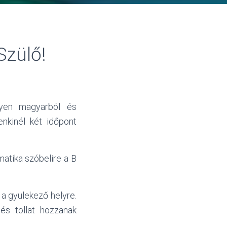
Szülő!
gyen magyarból és
nkinél két időpont
matika szóbelire a B
a gyülekező helyre.
 és tollat hozzanak