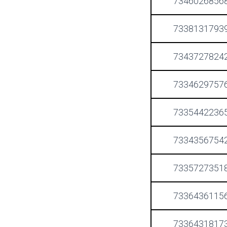
7346026856
7338131793
7343727824
7334629757
7335442236
7334356754
7335727351
7336436115
7336431817