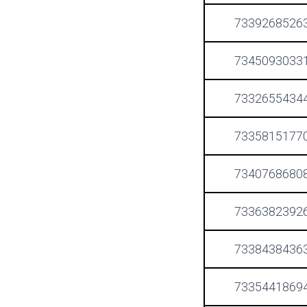
7339268526
7345093033
7332655434
7335815177
7340768680
7336382392
7338438436
7335441869