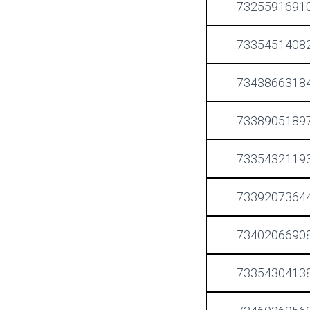
7325591691
7335451408
7343866318
7338905189
7335432119
7339207364
7340206690
7335430413