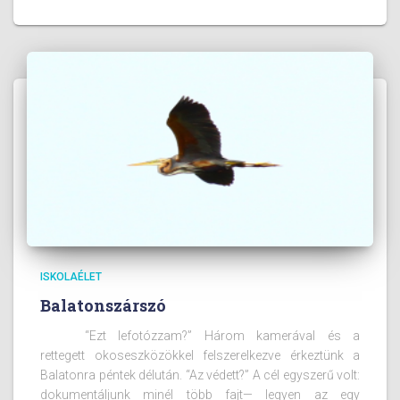
ISKOLAÉLET
Balatonszárszó
“Ezt lefotózzam?” Három kamerával és a
rettegett okoseszközökkel felszerelkezve érkeztünk a
Balatonra péntek délután. “Az védett?” A cél egyszerű volt:
dokumentáljunk minél több fajt— legyen az egy