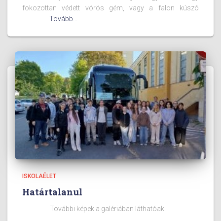
fokozottan védett vörös gém, vagy a falon kúszó
Tovább…
ISKOLAÉLET
Határtalanul
További képek a galériában láthatóak.