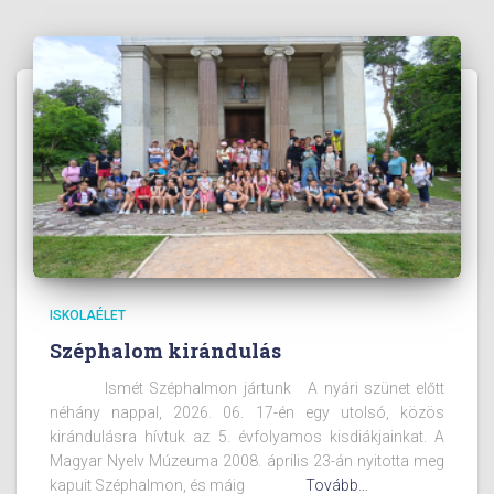
ISKOLAÉLET
Széphalom kirándulás
Ismét Széphalmon jártunk A nyári szünet előtt
néhány nappal, 2026. 06. 17-én egy utolsó, közös
kirándulásra hívtuk az 5. évfolyamos kisdiákjainkat. A
Magyar Nyelv Múzeuma 2008. április 23-án nyitotta meg
kapuit Széphalmon, és máig
Tovább…