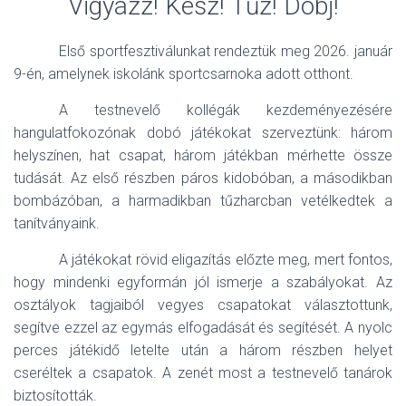
Vigyázz! Kész! Tűz! Dobj!
Első sportfesztiválunkat rendeztük meg 2026. január
9-én, amelynek iskolánk sportcsarnoka adott otthont.
A testnevelő kollégák kezdeményezésére
hangulatfokozónak dobó játékokat szerveztünk: három
helyszínen, hat csapat, három játékban mérhette össze
tudását. Az első részben páros kidobóban, a másodikban
bombázóban, a harmadikban tűzharcban vetélkedtek a
tanítványaink.
A játékokat rövid eligazítás előzte meg, mert fontos,
hogy mindenki egyformán jól ismerje a szabályokat. Az
osztályok tagjaiból vegyes csapatokat választottunk,
segítve ezzel az egymás elfogadását és segítését. A nyolc
perces játékidő letelte után a három részben helyet
cseréltek a csapatok. A zenét most a testnevelő tanárok
biztosították.