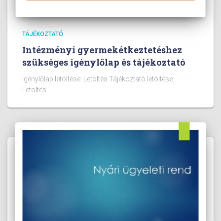
TÁJÉKOZTATÓ
Intézményi gyermekétkeztetéshez
szükséges igénylőlap és tájékoztató
Igénylőlap letöltése: Letöltés Tájékoztató letöltése:
Letöltés