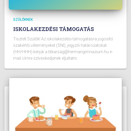
SZÜLŐKNEK
ISKOLAKEZDÉSI TÁMOGATÁS
Tisztelt Szülők! Az iskolakezdési támogatásra jogosító
szakértői véleményeket (SNI), jegyzői határozatokat
(HH/HHH) kérjük a titkarsag@hermangimnazium.hu e-
mail címre szíveskedjenek eljuttatni.