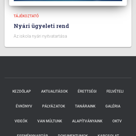
TÁJÉKOZTATÓ
Nyári ügyeleti rend
Az iskola nyári nyitvatartása
KEZDŐLAP
AKTUALITÁSOK
ÉRETTSÉGI
FELVÉTELI
ÉVKÖNYV
PÁLYÁZATOK
TANÁRAINK
GALÉRIA
VIDEÓK
VAN MÚLTUNK
ALAPÍTVÁNYAINK
OKTV
ESEMÉNYNAPTÁR
DOKUMENTUMOK
KAPCSOLAT