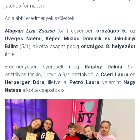
játékos formában.
Az alábbi eredmények születtek:
Magyari Liza Zsuzsa
(5/1) egyéniben
országos 5
., az
Üveges Noémi, Képes Miklós Dominik és Jakubinyi
Bálint
(5/1) alkotta csapat pedig
országos 8. helyezést
ért el.
Eredményesen szerepelt még
Ragány Dalma
5/1
osztályos tanuló, illetve a 9/4 osztályból a
Cseri Laura
és
Herperger Dóra
, illetve a
Petró Laura
valamint
Nagy
Natasa
alkotta csapatok is.