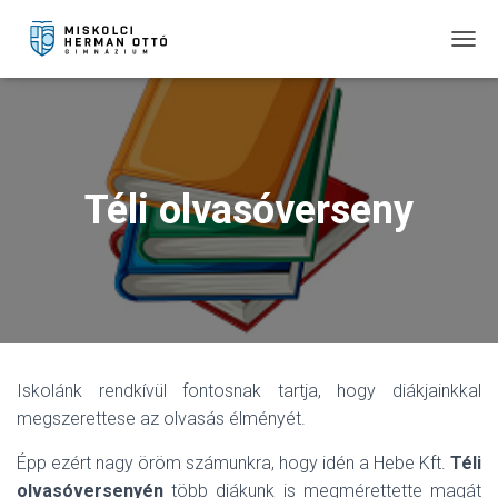
T
O
G
G
L
E
N
Téli olvasóverseny
A
V
I
G
A
T
I
O
N
Iskolánk rendkívül fontosnak tartja, hogy diákjainkkal
megszerettese az olvasás élményét.
Épp ezért nagy öröm számunkra, hogy idén a Hebe Kft.
Téli
olvasóversenyén
több diákunk is megmérettette magát