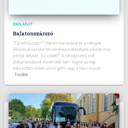
ISKOLAÉLET
Balatonszárszó
“Ezt lefotózzam?” Három kamerával és a rettegett
okoseszközökkel felszerelkezve érkeztünk a Balatonra
péntek délután. “Az védett?” A cél egyszerű volt:
dokumentáljunk minél több fajt— legyen az egy
fokozottan védett vörös gém, vagy a falon kúszó
Tovább…