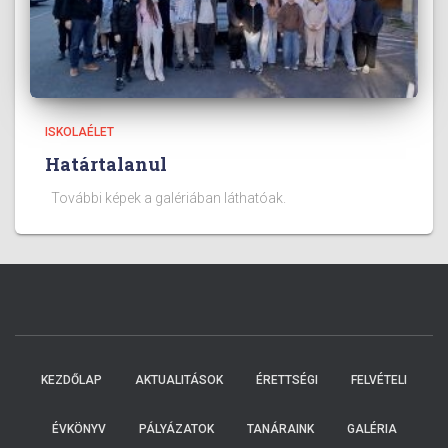
ISKOLAÉLET
Határtalanul
További képek a galériában láthatóak.
KEZDŐLAP
AKTUALITÁSOK
ÉRETTSÉGI
FELVÉTELI
ÉVKÖNYV
PÁLYÁZATOK
TANÁRAINK
GALÉRIA