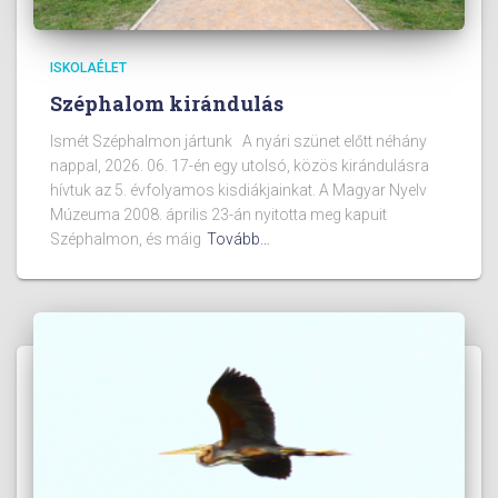
ISKOLAÉLET
Széphalom kirándulás
Ismét Széphalmon jártunk A nyári szünet előtt néhány
nappal, 2026. 06. 17-én egy utolsó, közös kirándulásra
hívtuk az 5. évfolyamos kisdiákjainkat. A Magyar Nyelv
Múzeuma 2008. április 23-án nyitotta meg kapuit
Széphalmon, és máig
Tovább…