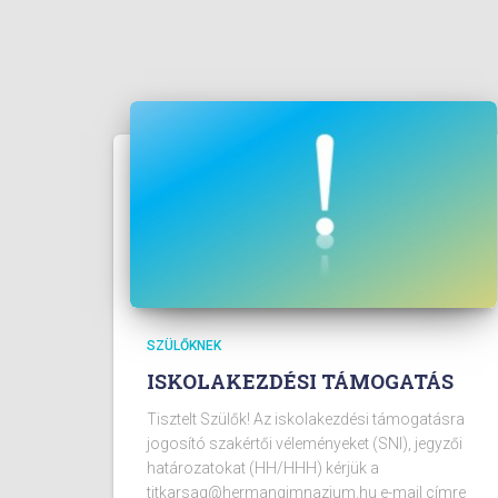
SZÜLŐKNEK
ISKOLAKEZDÉSI TÁMOGATÁS
Tisztelt Szülők! Az iskolakezdési támogatásra
jogosító szakértői véleményeket (SNI), jegyzői
határozatokat (HH/HHH) kérjük a
titkarsag@hermangimnazium.hu e-mail címre