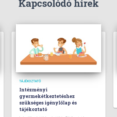
Kapcsolódó hírek
TÁJÉKOZTATÓ
Intézményi
gyermekétkeztetéshez
szükséges igénylőlap és
tájékoztató