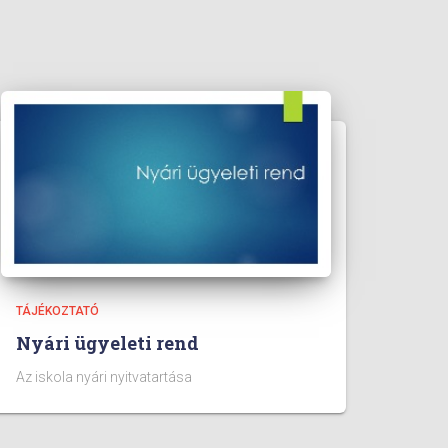
TÁJÉKOZTATÓ
Nyári ügyeleti rend
Az iskola nyári nyitvatartása