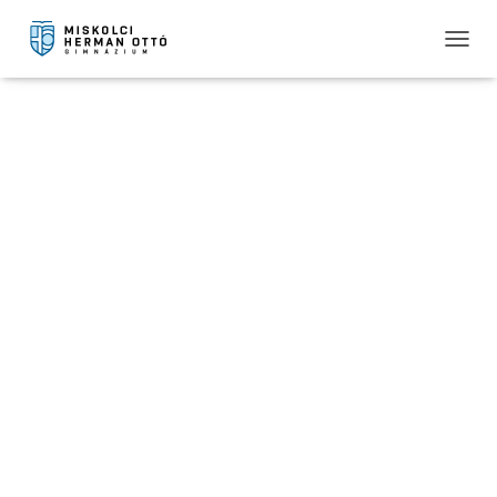
T
O
G
G
L
E
N
A
V
I
G
A
T
I
O
N