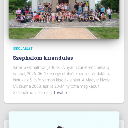
ISKOLAÉLET
Széphalom kirándulás
Ismét Széphalmon jártunk A nyári szünet előtt néhány
nappal, 2026. 06. 17-én egy utolsó, közös kirándulásra
hívtuk az 5. évfolyamos kisdiákjainkat. A Magyar Nyelv
Múzeuma 2008. április 23-án nyitotta meg kapuit
Széphalmon, és máig
Tovább…