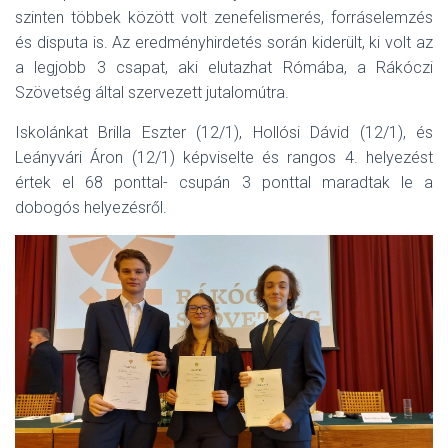
szinten többek között volt zenefelismerés, forráselemzés
és disputa is. Az eredményhirdetés során kiderült, ki volt az
a legjobb 3 csapat, aki elutazhat Rómába, a Rákóczi
Szövetség által szervezett jutalomútra.
Iskolánkat Brilla Eszter (12/1), Hollósi Dávid (12/1), és
Leányvári Áron (12/1) képviselte és rangos 4. helyezést
értek el 68 ponttal- csupán 3 ponttal maradtak le a
dobogós helyezésről.