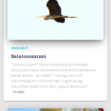
ISKOLAÉLET
Balatonszárszó
“Ezt lefotózzam?” Három kamerával és a rettegett
okoseszközökkel felszerelkezve érkeztünk a Balatonra
péntek délután. “Az védett?” A cél egyszerű volt:
dokumentáljunk minél több fajt— legyen az egy
fokozottan védett vörös gém, vagy a falon kúszó
Tovább…