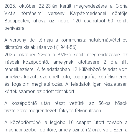
2025. október 22-23-án került megrendezésre a Gloria
Victis történelmi verseny Kárpát-medencei döntője
Budapesten, ahova az induló 120 csapatból 60 került
behívásra.
A verseny idei témája a kommunista hatalomátvétel és
diktatúra kialakulása volt (1944-56).
2025. október 22-én a BME-n került megrendezésre az
írásbeli középdöntő, amelynek kitöltésére 2 óra állt
rendelkezésre. A feladatlapban 12 különböző feladat volt,
amelyek között szerepelt totó, topográfia, képfelismerés
és fogalom meghatározás. A feladatok igen részletesen
kérték számon az adott témakört.
A középdöntő után részt vettünk az 56-os hősök
tiszteletére megrendezett fáklyás felvonuláson.
A középdöntőből a legjobb 10 csapat jutott tovább a
másnapi szóbeli döntőre, amely szintén 2 órás volt. Ezen a