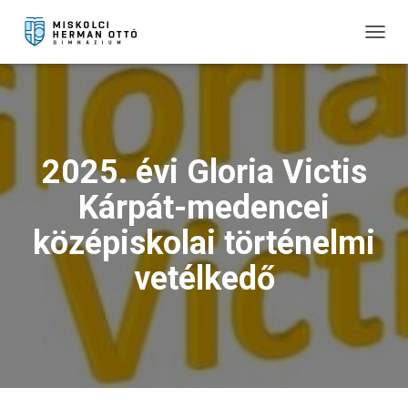
T
O
G
G
L
E
N
2025. évi Gloria Victis
A
V
Kárpát-medencei
I
G
középiskolai történelmi
A
T
vetélkedő
I
O
N