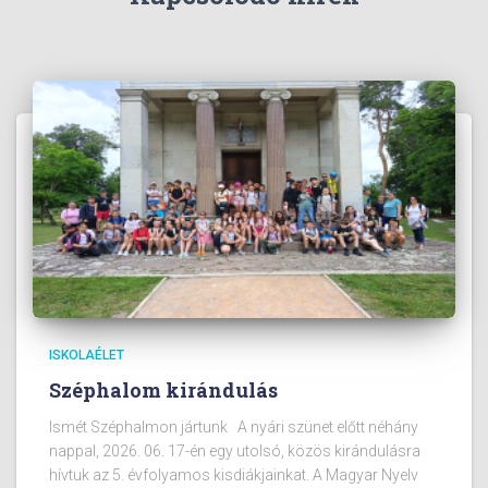
ISKOLAÉLET
Széphalom kirándulás
Ismét Széphalmon jártunk A nyári szünet előtt néhány
nappal, 2026. 06. 17-én egy utolsó, közös kirándulásra
hívtuk az 5. évfolyamos kisdiákjainkat. A Magyar Nyelv