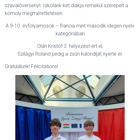
szavalóversenyt. Iskolánk két diákja remekül szerepelt a
komoly megmérettetésen:
A 9-10. évfolyamosok – francia mint második idegen nyelv
kategóriában
Oláh Kristóf 2. helyezést ért el,
Szilágyi Roland pedig a zsűri különdíját nyerte el.
Gratulálunk! Félicitations!