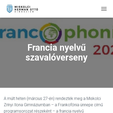
T
O
G
G
L
E
N
Francia nyelvű
A
V
szavalóverseny
I
G
A
T
I
O
N
A múlt héten (március 27-én) rendezték meg a Miskolci
Zrínyi Ilona Gimnáziumban – a Frankofónia ünnepe című
programsorozat részeként – a francia nyelvű