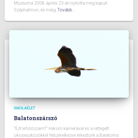
Múzeuma 2008. április 23-án nyitotta meg kapuit
Széphalmon, és máig
Tovább…
ISKOLAÉLET
Balatonszárszó
“Ezt lefotózzam?” Három kamerával és a rettegett
okoseszközökkel felszerelkezve érkeztünk a Balatonra