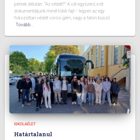
péntek délután. “Az védett?” A cél egyszerű volt:
dokumentáljunk minél több fajt— legyen az egy
fokozottan védett vörös gém, vagy a falon kúszó
Tovább…
ISKOLAÉLET
Határtalanul