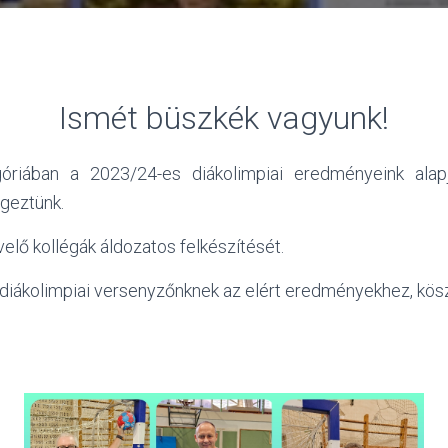
Ismét büszkék vagyunk!
góriában a 2023/24-es diákolimpiai eredményeink ala
égeztünk.
elő kollégák áldozatos felkészítését.
 diákolimpiai versenyzőnknek az elért eredményekhez, kös
!