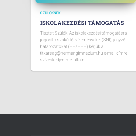
SZÜLŐKNEK
ISKOLAKEZDÉSI TÁMOGATÁS
Tisztelt Szülők! Az iskolakezdési támogatásra
jogosító szakértői véleményeket (SNI), jegyzői
határozatokat (HH/HHH) kérjük a
titkarsag@hermangimnazium.hu e-mail címre
szíveskedjenek eljuttatni.