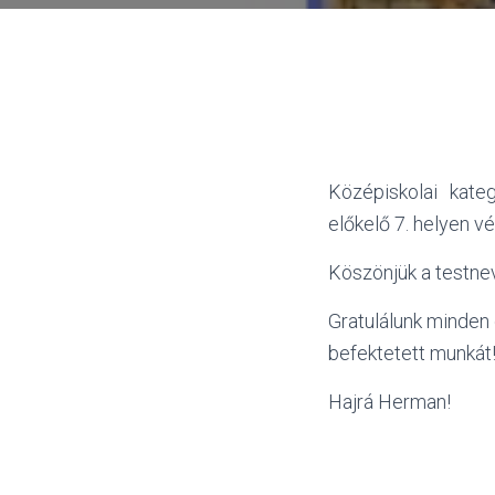
Középiskolai kate
előkelő 7. helyen v
Köszönjük a testnev
Gratulálunk minden
befektetett munkát
Hajrá Herman!