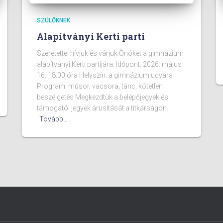
SZÜLŐKNEK
Alapítványi Kerti parti
Szeretettel hívjuk és várjuk Önöket a gimnázium
alapítványi Kerti partijára. Időpont: 2026. május
16. 18.00 óra Helyszín: a gimnázium udvara
Program: műsor, vacsora, tánc, kötetlen
beszélgetés Megkezdtük a belépőjegyek és
támogatói jegyek árusítását a titkárságon.
Tovább…