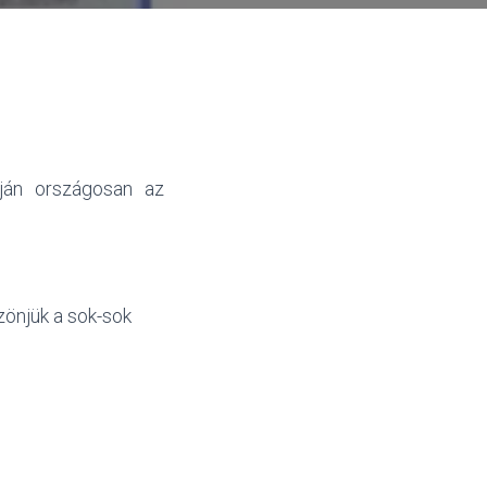
pján országosan az
zönjük a sok-sok