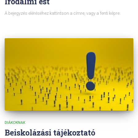
Irodalmi est
A bejegyzés eléréséhez kattintson a címre, vagy a fenti képre.
DIÁKOKNAK
Beiskolázási tájékoztató