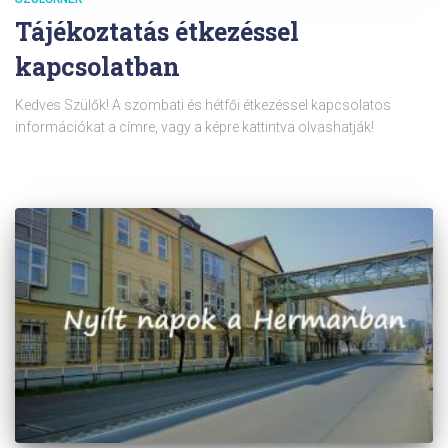
Tájékoztatás étkezéssel
kapcsolatban
Kedves Szülők! A szombati és hétfői étkezéssel kapcsolatos
információkat a címre, vagy a képre kattintva olvashatják!