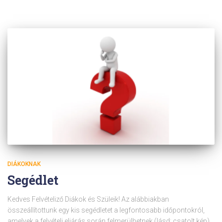
DIÁKOKNAK
Segédlet
Kedves Felvételiző Diákok és Szüleik! Az alábbiakban
összeállítottunk egy kis segédletet a legfontosabb időpontokról,
amelyek a felvételi eljárás során felmerülhetnek (lásd: csatolt kép)