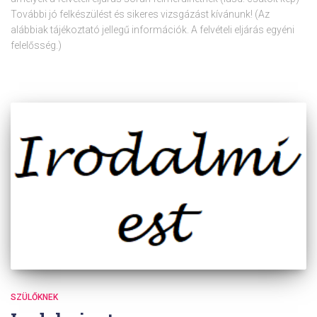
További jó felkészülést és sikeres vizsgázást kívánunk! (Az
alábbiak tájékoztató jellegű információk. A felvételi eljárás egyéni
felelősség.)
SZÜLŐKNEK