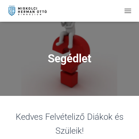
T
O
G
G
L
E
N
Segédlet
A
V
I
G
A
T
I
O
N
Kedves Felvételiző Diákok és
Szüleik!