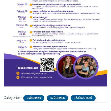
Categories:
DIÁKOKNAK
SZÜLŐKNEK
TÁJÉKOZTATÓ