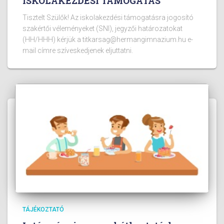
ISKOLAKEZDÉSI TÁMOGATÁS
Tisztelt Szülők! Az iskolakezdési támogatásra jogosító
szakértői véleményeket (SNI), jegyzői határozatokat
(HH/HHH) kérjük a titkarsag@hermangimnazium.hu e-
mail címre szíveskedjenek eljuttatni.
TÁJÉKOZTATÓ