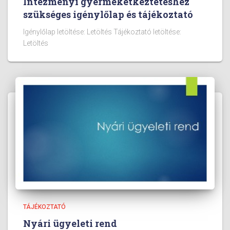
Intézményi gyermekétkeztetéshez
szükséges igénylőlap és tájékoztató
Igénylőlap letöltése: Letöltés Tájékoztató letöltése:
Letöltés
TÁJÉKOZTATÓ
Nyári ügyeleti rend