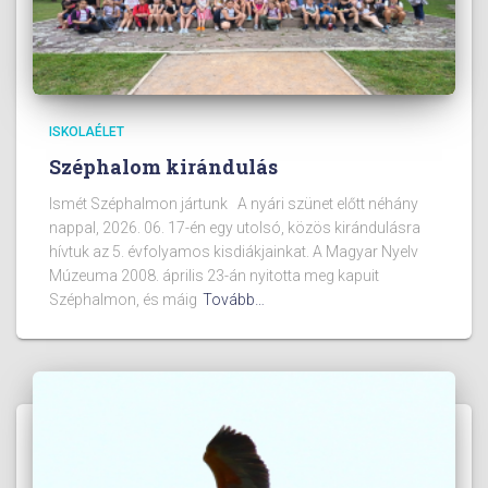
ISKOLAÉLET
Széphalom kirándulás
Ismét Széphalmon jártunk A nyári szünet előtt néhány
nappal, 2026. 06. 17-én egy utolsó, közös kirándulásra
hívtuk az 5. évfolyamos kisdiákjainkat. A Magyar Nyelv
Múzeuma 2008. április 23-án nyitotta meg kapuit
Széphalmon, és máig
Tovább…