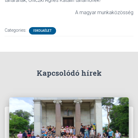
tanárának, Orliczki Ágnes Katalin tanárnőnek!
A magyar munkaközösség
Categories:
ISKOLAÉLET
Kapcsolódó hírek