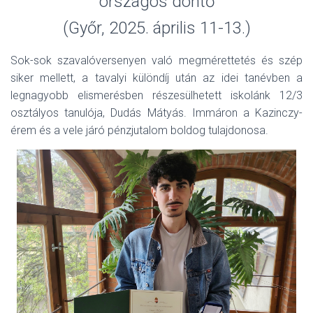
országos döntő
(Győr, 2025. április 11-13.)
Sok-sok szavalóversenyen való megmérettetés és szép
siker mellett, a tavalyi különdíj után az idei tanévben a
legnagyobb elismerésben részesülhetett iskolánk 12/3
osztályos tanulója, Dudás Mátyás. Immáron a Kazinczy-
érem és a vele járó pénzjutalom boldog tulajdonosa.