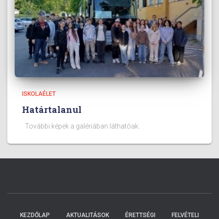
ISKOLAÉLET
Határtalanul
További képek a galériában láthatóak.
KEZDŐLAP
AKTUALITÁSOK
ÉRETTSÉGI
FELVÉTELI