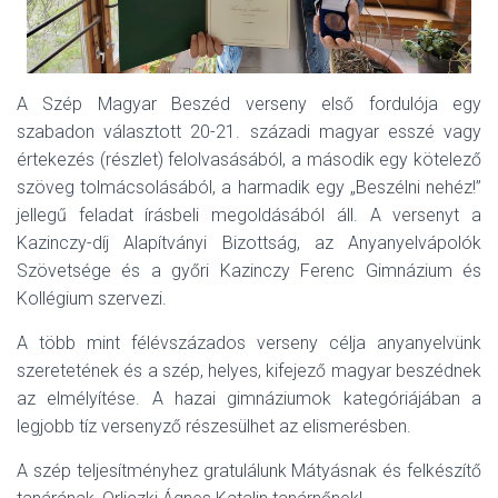
A Szép Magyar Beszéd verseny első fordulója egy
szabadon választott 20-21. századi magyar esszé vagy
értekezés (részlet) felolvasásából, a második egy kötelező
szöveg tolmácsolásából, a harmadik egy „Beszélni nehéz!”
jellegű feladat írásbeli megoldásából áll. A versenyt a
Kazinczy-díj Alapítványi Bizottság, az Anyanyelvápolók
Szövetsége és a győri Kazinczy Ferenc Gimnázium és
Kollégium szervezi.
A több mint félévszázados verseny célja anyanyelvünk
szeretetének és a szép, helyes, kifejező magyar beszédnek
az elmélyítése. A hazai gimnáziumok kategóriájában a
legjobb tíz versenyző részesülhet az elismerésben.
A szép teljesítményhez gratulálunk Mátyásnak és felkészítő