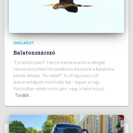
ISKOLAÉLET
Balatonszárszó
“Ezt lefotózzam?” Három kamerával és a rettegett
okoseszközökkel felszerelkezve érkeztünk a Balatonra
péntek délután. “Az védett?” A cél egyszerű volt:
dokumentáljunk minél több fajt— legyen az egy
fokozottan védett vörös gém, vagy a falon kúszó
Tovább…