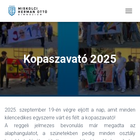
T
O
G
G
L
E
N
Kopaszavató 2025
A
V
I
G
A
T
I
O
N
2025. szeptember 19-én végre eljött a nap, amit minden
kilencedikes egyszerre várt és félt: a kopaszavató!
A reggeli jelmezes bevonulás már megadta az
alaphangulatot, a szünetekben pedig minden osztály