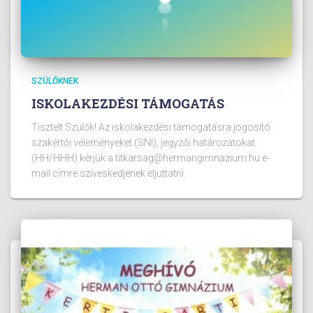
SZÜLŐKNEK
ISKOLAKEZDÉSI TÁMOGATÁS
Tisztelt Szülők! Az iskolakezdési támogatásra jogosító
szakértői véleményeket (SNI), jegyzői határozatokat
(HH/HHH) kérjük a titkarsag@hermangimnazium.hu e-
mail címre szíveskedjenek eljuttatni.