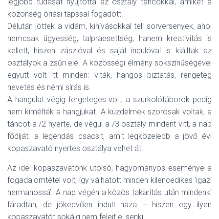
legjobb tudását nyújtotta az osztály táncokkal, amiket a
közönség óriási tapssal fogadott.
Délután jöttek a vidám, kihívásokkal teli sorversenyek, ahol
nemcsak ügyesség, talpraesettség, hanem kreativitás is
kellett, hiszen zászlóval és saját indulóval is kiálltak az
osztályok a zsűri elé. A közösségi élmény sokszínűségével
együtt volt itt minden: viták, hangos biztatás, rengeteg
nevetés és némi sírás is.
A hangulat végig fergeteges volt, a szurkolótáborok pedig
nem kímélték a hangjukat. A küzdelmek szorosak voltak, a
táncot a /2 nyerte, de végül a /3 osztály mindent vitt, a nap
fődíját: a legendás csacsit, amit legközelebb a jövő évi
kopaszavató nyertes osztálya vehet át.
Az idei kopaszavatónk utolsó, hagyományos eseménye a
fogadalomtétel volt, így válhatott minden kilencedikes ‘igazi
hermanossá’. A nap végén a közös takarítás után mindenki
fáradtan, de jókedvűen indult haza – hiszen egy ilyen
kopaszavatót sokáig nem felejt el senki.