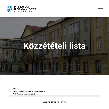
T
O
G
G
L
E
N
Közzétételi lista
A
V
I
G
A
T
I
O
N