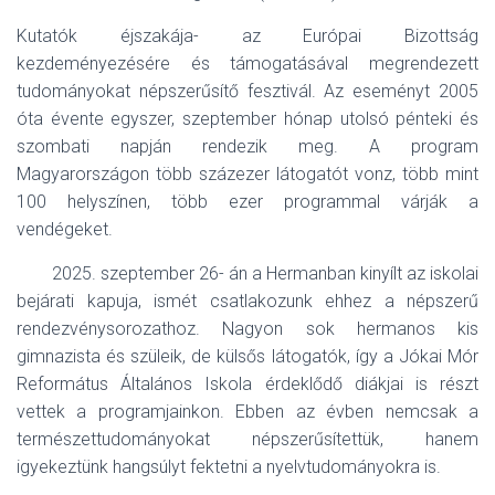
Kutatók éjszakája- az Európai Bizottság
kezdeményezésére és támogatásával megrendezett
tudományokat népszerűsítő fesztivál. Az eseményt 2005
óta évente egyszer, szeptember hónap utolsó pénteki és
szombati napján rendezik meg. A program
Magyarországon több százezer látogatót vonz, több mint
100 helyszínen, több ezer programmal várják a
vendégeket.
2025. szeptember 26- án a Hermanban kinyílt az iskolai
bejárati kapuja, ismét csatlakozunk ehhez a népszerű
rendezvénysorozathoz. Nagyon sok hermanos kis
gimnazista és szüleik, de külsős látogatók, így a Jókai Mór
Református Általános Iskola érdeklődő diákjai is részt
vettek a programjainkon. Ebben az évben nemcsak a
természettudományokat népszerűsítettük, hanem
igyekeztünk hangsúlyt fektetni a nyelvtudományokra is.