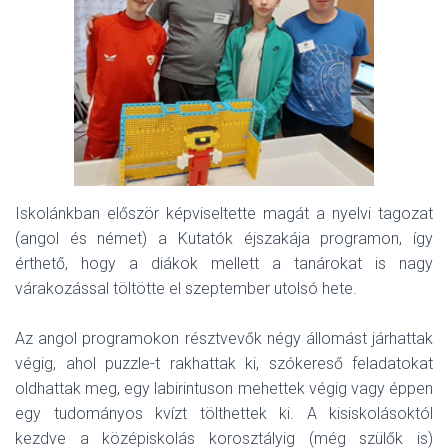
Iskolánkban először képviseltette magát a nyelvi tagozat
(angol és német) a Kutatók éjszakája programon, így
érthető, hogy a diákok mellett a tanárokat is nagy
várakozással töltötte el szeptember utolsó hete.
Az angol programokon résztvevők négy állomást járhattak
végig, ahol puzzle-t rakhattak ki, szókereső feladatokat
oldhattak meg, egy labirintuson mehettek végig vagy éppen
egy tudományos kvízt tölthettek ki. A kisiskolásoktól
kezdve a középiskolás korosztályig (még szülők is)