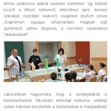
kémia szakkörös diákok kedvenc kísérleteit. Így többek
között a liftező nátriumot, lidércfényt, apró durranó
szikrákat, oszcilláló reakciót, oxigénnel dúsított színes
„fogkrémet”, egyujjas lufidurrantást, máglyán égő
gumimacit, színes lángokat, a vörösbor varázslatos
”átalakulásait”.
Laborunkban hagyomány, hogy a vendégdiákok is
kísérletezhetnek: titkosírást előhívtak kurkuma- oldattal,
színes habokat készítettek a háztartásban is megtalálható