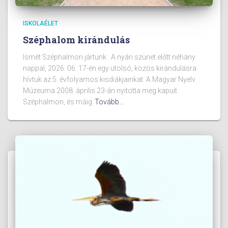
ISKOLAÉLET
Széphalom kirándulás
Ismét Széphalmon jártunk A nyári szünet előtt néhány
nappal, 2026. 06. 17-én egy utolsó, közös kirándulásra
hívtuk az 5. évfolyamos kisdiákjainkat. A Magyar Nyelv
Múzeuma 2008. április 23-án nyitotta meg kapuit
Széphalmon, és máig
Tovább…