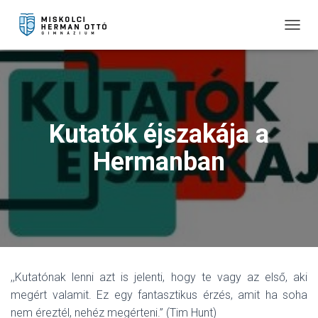
T
O
G
G
L
E
N
Kutatók éjszakája a
A
V
Hermanban
I
G
A
T
I
O
N
,,Kutatónak lenni azt is jelenti, hogy te vagy az első, aki
megért valamit. Ez egy fantasztikus érzés, amit ha soha
nem éreztél, nehéz megérteni.” (Tim Hunt)