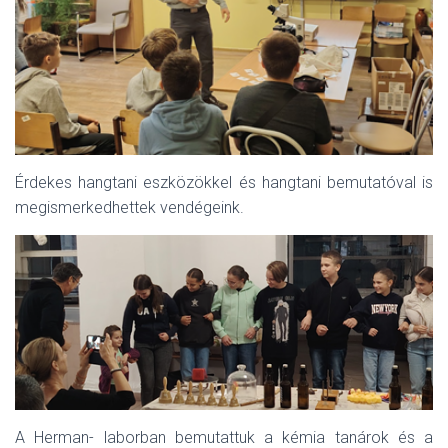
Érdekes hangtani eszközökkel és hangtani bemutatóval is
megismerkedhettek vendégeink.
A Herman- laborban bemutattuk a kémia tanárok és a