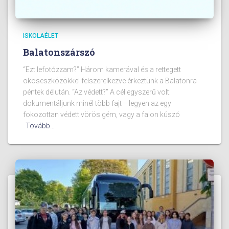
ISKOLAÉLET
Balatonszárszó
“Ezt lefotózzam?” Három kamerával és a rettegett
okoseszközökkel felszerelkezve érkeztünk a Balatonra
péntek délután. “Az védett?” A cél egyszerű volt:
dokumentáljunk minél több fajt— legyen az egy
fokozottan védett vörös gém, vagy a falon kúszó
Tovább…