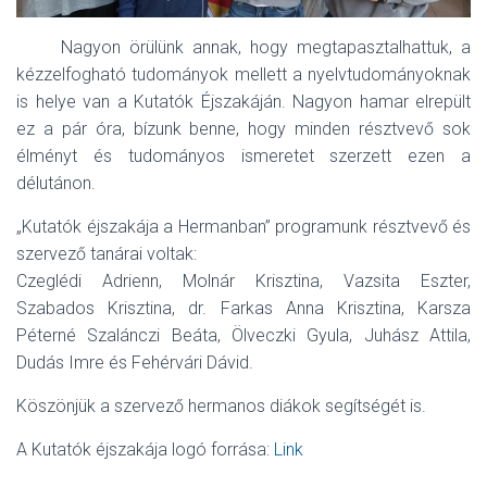
Nagyon örülünk annak, hogy megtapasztalhattuk, a
kézzelfogható tudományok mellett a nyelvtudományoknak
is helye van a Kutatók Éjszakáján. Nagyon hamar elrepült
ez a pár óra, bízunk benne, hogy minden résztvevő sok
élményt és tudományos ismeretet szerzett ezen a
délutánon.
„Kutatók éjszakája a Hermanban” programunk résztvevő és
szervező tanárai voltak:
Czeglédi Adrienn, Molnár Krisztina, Vazsita Eszter,
Szabados Krisztina, dr. Farkas Anna Krisztina, Karsza
Péterné Szalánczi Beáta, Ölveczki Gyula, Juhász Attila,
Dudás Imre és Fehérvári Dávid.
Köszönjük a szervező hermanos diákok segítségét is.
A Kutatók éjszakája logó forrása:
Link