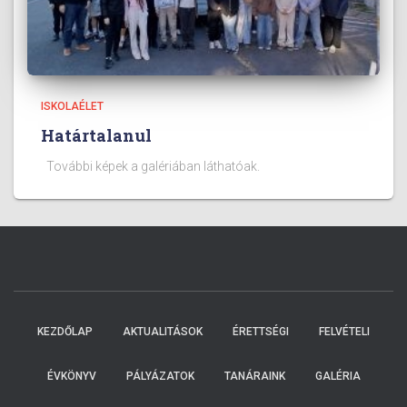
ISKOLAÉLET
Határtalanul
További képek a galériában láthatóak.
KEZDŐLAP
AKTUALITÁSOK
ÉRETTSÉGI
FELVÉTELI
ÉVKÖNYV
PÁLYÁZATOK
TANÁRAINK
GALÉRIA