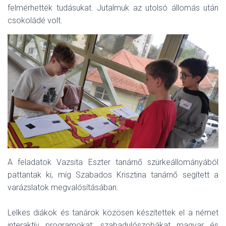
felmérhették tudásukat. Jutalmuk az utolsó állomás után
csokoládé volt.
A feladatok Vazsita Eszter tanárnő szürkeállományából
pattantak ki, míg Szabados Krisztina tanárnő segített a
varázslatok megvalósításában.
Lelkes diákok és tanárok közösen készítettek el a német
interaktív programokat: szabadulószobákat magyar és