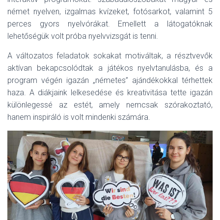
német nyelven, izgalmas kvízeket, fotósarkot, valamint 5
perces gyors nyelvórákat. Emellett a látogatóknak
lehetőségük volt próba nyelvvizsgát is tenni.
A változatos feladatok sokakat motiváltak, a résztvevők
aktívan bekapcsolódtak a játékos nyelvtanulásba, és a
program végén igazán „németes” ajándékokkal térhettek
haza. A diákjaink lelkesedése és kreativitása tette igazán
különlegessé az estét, amely nemcsak szórakoztató,
hanem inspiráló is volt mindenki számára.