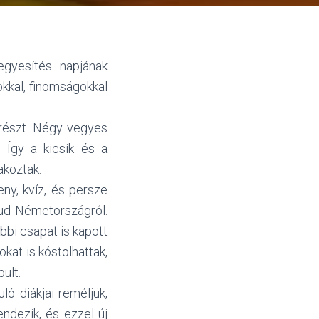
egyesítés napjának
kkal, finomságokkal
 részt. Négy vegyes
 Így a kicsik és a
akoztak.
ny, kvíz, és persze
ud Németországról.
bbi csapat is kapott
kat is kóstolhattak,
pült.
ló diákjai reméljük,
ndezik, és ezzel új