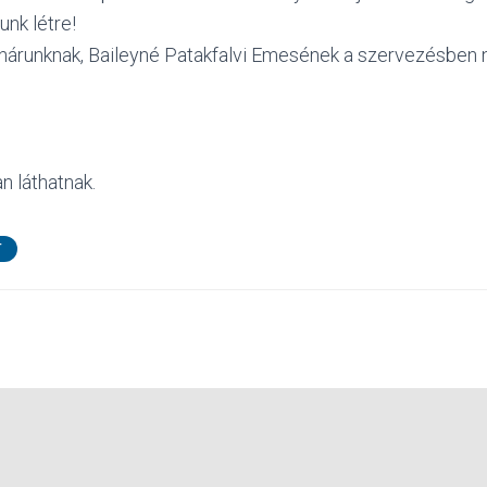
nk létre!
árunknak, Baileyné Patakfalvi Emesének a szervezésben ny
n láthatnak.
T