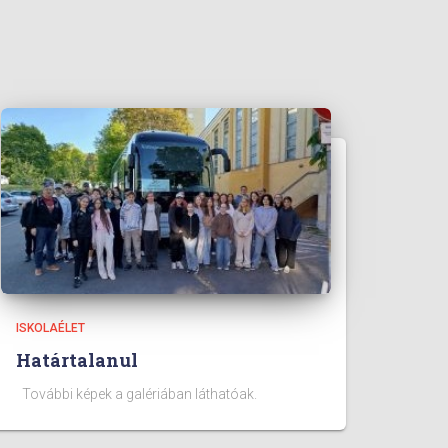
ISKOLAÉLET
Határtalanul
További képek a galériában láthatóak.