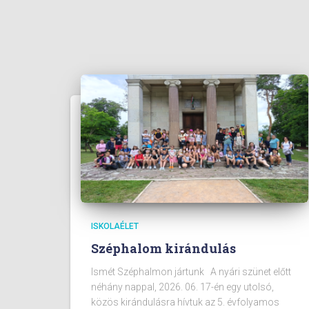
ISKOLAÉLET
Széphalom kirándulás
Ismét Széphalmon jártunk A nyári szünet előtt
néhány nappal, 2026. 06. 17-én egy utolsó,
közös kirándulásra hívtuk az 5. évfolyamos