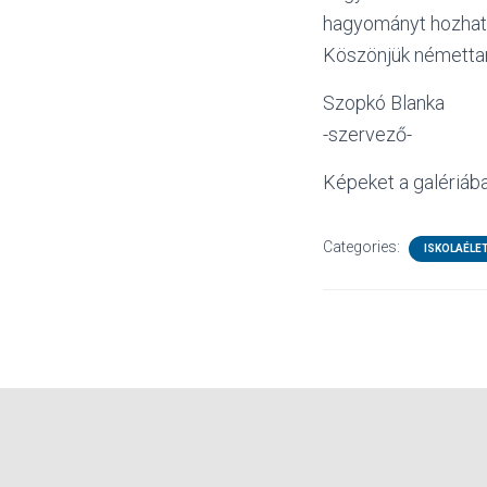
hagyományt hozhatu
Köszönjük némettan
Szopkó Blanka
-szervező-
Képeket a galériába
Categories:
ISKOLAÉLE