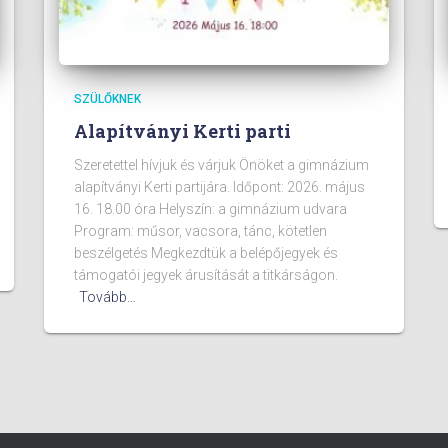
SZÜLŐKNEK
Alapítványi Kerti parti
Szeretettel hívjuk és várjuk Önöket a gimnázium
alapítványi Kerti partijára. Időpont: 2026. május
16. 18.00 óra Helyszín: a gimnázium udvara
Program: műsor, vacsora, tánc, kötetlen
beszélgetés Megkezdtük a belépőjegyek és
támogatói jegyek árusítását a titkárságon.
Tovább…