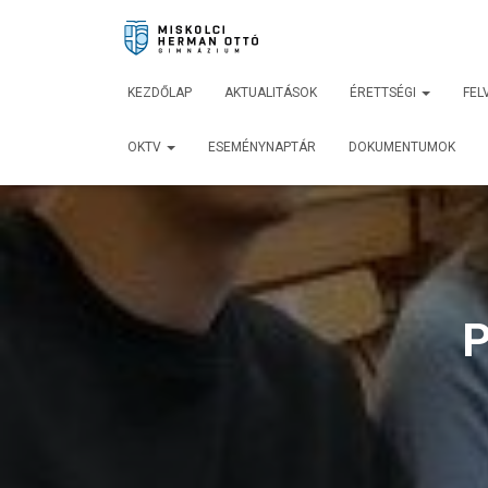
KEZDŐLAP
AKTUALITÁSOK
ÉRETTSÉGI
FEL
OKTV
ESEMÉNYNAPTÁR
DOKUMENTUMOK
P