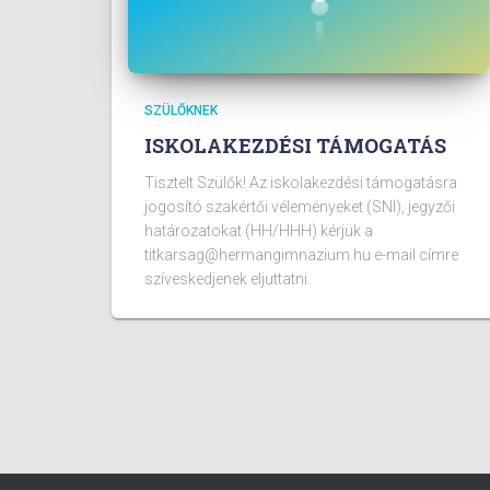
SZÜLŐKNEK
ISKOLAKEZDÉSI TÁMOGATÁS
Tisztelt Szülők! Az iskolakezdési támogatásra
jogosító szakértői véleményeket (SNI), jegyzői
határozatokat (HH/HHH) kérjük a
titkarsag@hermangimnazium.hu e-mail címre
szíveskedjenek eljuttatni.