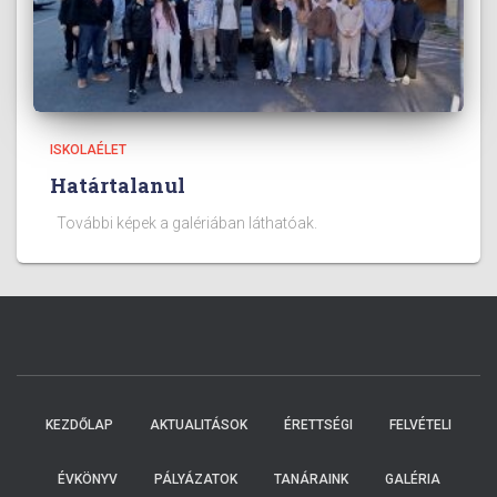
ISKOLAÉLET
Határtalanul
További képek a galériában láthatóak.
KEZDŐLAP
AKTUALITÁSOK
ÉRETTSÉGI
FELVÉTELI
ÉVKÖNYV
PÁLYÁZATOK
TANÁRAINK
GALÉRIA