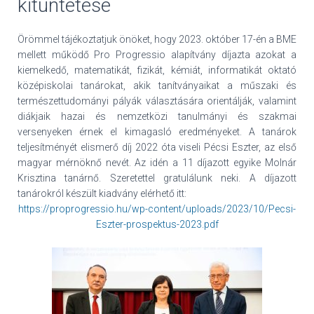
kitüntetése
Örömmel tájékoztatjuk önöket, hogy 2023. október 17-én a BME
mellett működő Pro Progressio alapítvány díjazta azokat a
kiemelkedő, matematikát, fizikát, kémiát, informatikát oktató
középiskolai tanárokat, akik tanítványaikat a műszaki és
természettudományi pályák választására orientálják, valamint
diákjaik hazai és nemzetközi tanulmányi és szakmai
versenyeken érnek el kimagasló eredményeket. A tanárok
teljesítményét elismerő díj 2022 óta viseli Pécsi Eszter, az első
magyar mérnöknő nevét. Az idén a 11 díjazott egyike Molnár
Krisztina tanárnő. Szeretettel gratulálunk neki. A díjazott
tanárokról készült kiadvány elérhető itt:
https://proprogressio.hu/wp-content/uploads/2023/10/Pecsi-
Eszter-prospektus-2023.pdf