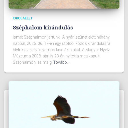
ISKOLAÉLET
Széphalom kirándulás
Ismét Széphalmon jártunk A nyári szünet előtt néhány
nappal, 2026. 06. 17-én egy utolsó, közös kirándulásra
hívtuk az 5. évfolyamos kisdiákjainkat. A Magyar Nyelv
Múzeuma 2008. április 23-án nyitotta meg kapuit
Széphalmon, és máig
Tovább…