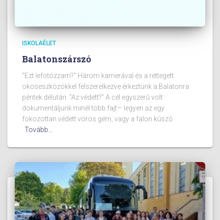
ISKOLAÉLET
Balatonszárszó
“Ezt lefotózzam?” Három kamerával és a rettegett
okoseszközökkel felszerelkezve érkeztünk a Balatonra
péntek délután. “Az védett?” A cél egyszerű volt:
dokumentáljunk minél több fajt— legyen az egy
fokozottan védett vörös gém, vagy a falon kúszó
Tovább…