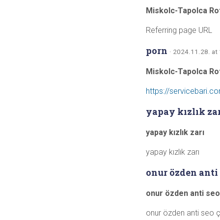
Miskolc-Tapolca Ro
Referring page URL
porn
· 2024.11.28. at
Miskolc-Tapolca Ro
https://servicebari.
yapay kızlık za
yapay kızlık zarı
yapay kızlık zarı
onur özden anti 
onur özden anti seo
onur özden anti seo ç