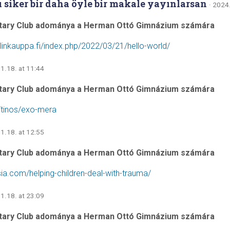
 siker bir daha öyle bir makale yayınlarsan
· 2024
tary Club adománya a Herman Ottó Gimnázium számára
elinkauppa.fi/index.php/2022/03/21/hello-world/
1.18. at 11:44
tary Club adománya a Herman Ottó Gimnázium számára
r/tinos/exo-mera
1.18. at 12:55
tary Club adománya a Herman Ottó Gimnázium számára
sia.com/helping-children-deal-with-trauma/
1.18. at 23:09
tary Club adománya a Herman Ottó Gimnázium számára