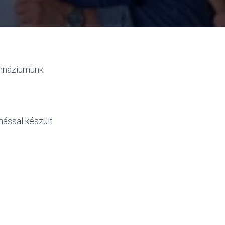
imnáziumunk
mással készült