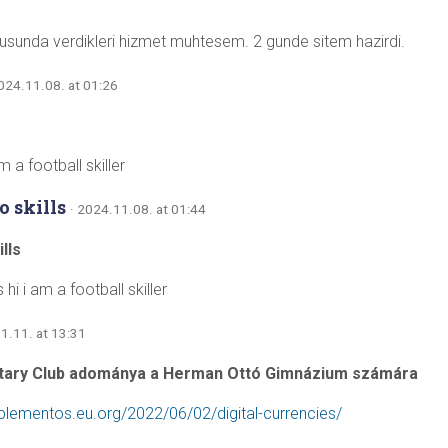
usunda verdikleri hizmet muhtesem. 2 gunde sitem hazirdi.
2024.11.08. at 01:26
am a football skiller
o skills
· 2024.11.08. at 01:44
lls
 hi i am a football skiller
1.11. at 13:31
tary Club adománya a Herman Ottó Gimnázium számára
mplementos.eu.org/2022/06/02/digital-currencies/