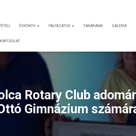
VÉTELI
ÉVKÖNYV
PÁLYÁZATOK
TANÁRAINK
GALÉRIA
KAPCSOLAT
olca Rotary Club adomá
Ottó Gimnázium számár