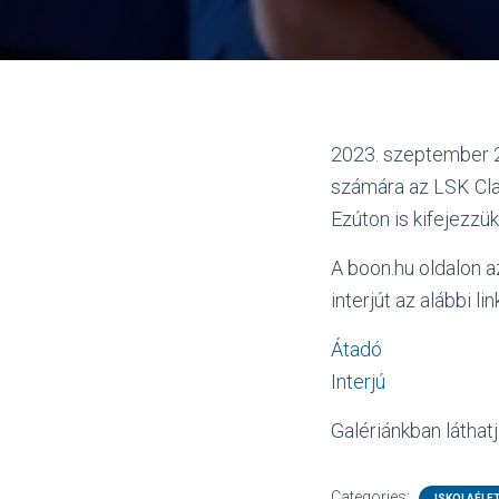
2023. szeptember 2
számára az LSK Clas
Ezúton is kifejezzü
A boon.hu oldalon a
interjút az alábbi li
Átadó
Interjú
Galériánkban láthat
Categories:
ISKOLAÉLE