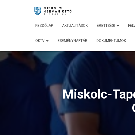
KEZDŐLAP
AKTUALITÁSOK
ÉRETTSÉGI
FEL
OKTV
ESEMÉNYNAPTÁR
DOKUMENTUMOK
Miskolc-Tap