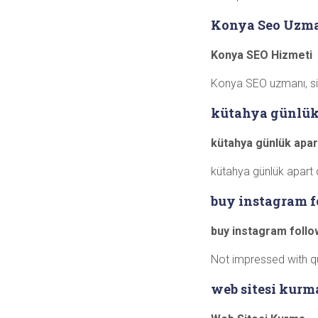
Konya Seo Uzm
Konya SEO Hizmeti
Konya SEO uzmanı, site
kütahya günlük 
kütahya günlük apar
kütahya günlük apart 
buy instagram f
buy instagram foll
Not impressed with qu
web sitesi kurm