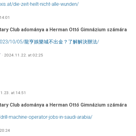
is.at/die-zeit-heilt-nicht-alle-wunden/
 14:01
tary Club adománya a Herman Ottó Gimnázium számára
om.tw/2023/10/05/龍亨娛樂城不出金？了解解決辦法/
g
· 2024.11.22. at 02:25
1.23. at 14:51
tary Club adománya a Herman Ottó Gimnázium számára
drill-machine-operator-jobs-in-saudi-arabia/
 20:24