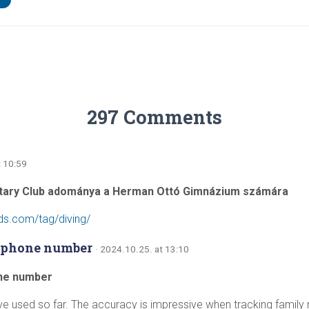
297 Comments
t 10:59
tary Club adománya a Herman Ottó Gimnázium számára
ds.com/tag/diving/
y phone number
· 2024.10.25. at 13:10
one number
ve used so far. The accuracy is impressive when tracking family