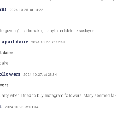
anı
· 2024.10.25. at 14:22
 güvenliğini artırmak için sayfaları lalelerle süslüyor.
apart daire
· 2024.10.27. at 12:48
t daire
daire
ollowers
· 2024.10.27. at 23:34
owers
ality when I tried to buy Instagram followers. Many seemed fak
a
· 2024.10.28. at 01:34