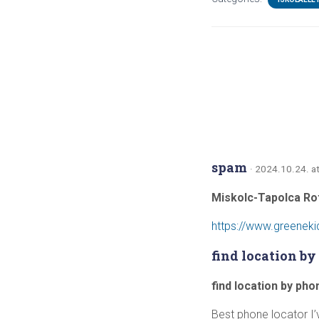
spam
· 2024.10.24. a
Miskolc-Tapolca Ro
https://www.greeneki
find location b
find location by ph
Best phone locator I’