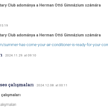
tary Club adománya a Herman Ottó Gimnázium számára
 15:19
tary Club adománya a Herman Ottó Gimnázium számára
com/summer-has-come-your-air-conditioner-is-ready-for-your-co
rı
· 2024.11.29. at 09:10
seo çalışmaları
· 2024.12.08. at 00:11
 çalışmaları
alışmaları