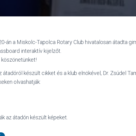
0-án a Miskolc-Tapolca Rotary Club hivatalosan átadta g
sboard interaktív kijelzőt.
k köszönetünket!
z átadóról készült cikket és a klub elnökével, Dr. Zsúdel Ta
nkeken olvashatják:
ják az átadón készült képeket.
T