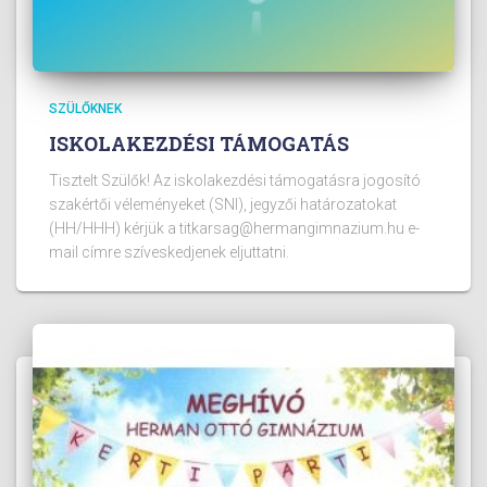
SZÜLŐKNEK
ISKOLAKEZDÉSI TÁMOGATÁS
Tisztelt Szülők! Az iskolakezdési támogatásra jogosító
szakértői véleményeket (SNI), jegyzői határozatokat
(HH/HHH) kérjük a titkarsag@hermangimnazium.hu e-
mail címre szíveskedjenek eljuttatni.