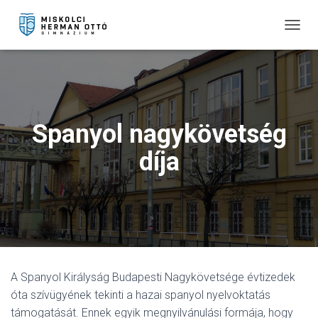
T
O
G
G
L
E
N
Spanyol nagykövetség
A
V
díja
I
G
A
T
I
O
N
A Spanyol Királyság Budapesti Nagykövetsége évtizedek
óta szívügyének tekinti a hazai spanyol nyelvoktatás
támogatását. Ennek egyik megnyilvánulási formája, hogy