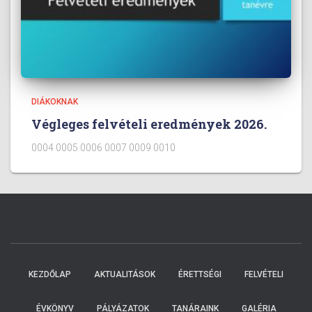
DIÁKOKNAK
Végleges felvételi eredmények 2026.
0004 0005 0006 0007 0009 0010
KEZDŐLAP
AKTUALITÁSOK
ÉRETTSÉGI
FELVÉTELI
ÉVKÖNYV
PÁLYÁZATOK
TANÁRAINK
GALÉRIA