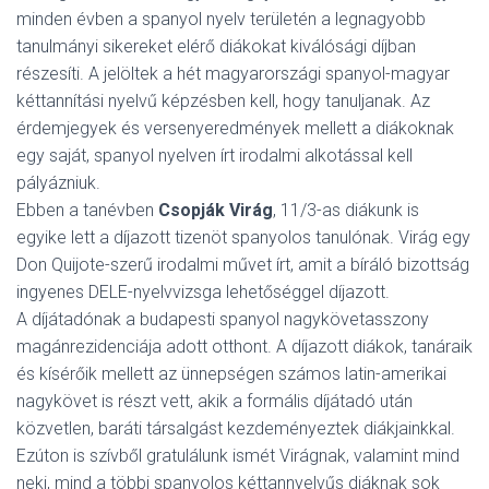
minden évben a spanyol nyelv területén a legnagyobb
tanulmányi sikereket elérő diákokat kiválósági díjban
részesíti. A jelöltek a hét magyarországi spanyol-magyar
kéttannítási nyelvű képzésben kell, hogy tanuljanak. Az
érdemjegyek és versenyeredmények mellett a diákoknak
egy saját, spanyol nyelven írt irodalmi alkotással kell
pályázniuk.
Ebben a tanévben
Csopják Virág
, 11/3-as diákunk is
egyike lett a díjazott tizenöt spanyolos tanulónak. Virág egy
Don Quijote-szerű irodalmi művet írt, amit a bíráló bizottság
ingyenes DELE-nyelvvizsga lehetőséggel díjazott.
A díjátadónak a budapesti spanyol nagykövetasszony
magánrezidenciája adott otthont. A díjazott diákok, tanáraik
és kísérőik mellett az ünnepségen számos latin-amerikai
nagykövet is részt vett, akik a formális díjátadó után
közvetlen, baráti társalgást kezdeményeztek diákjainkkal.
Ezúton is szívből gratulálunk ismét Virágnak, valamint mind
neki, mind a többi spanyolos kéttannyelvűs diáknak sok