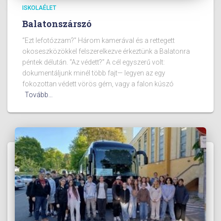
ISKOLAÉLET
Balatonszárszó
“Ezt lefotózzam?” Három kamerával és a rettegett
okoseszközökkel felszerelkezve érkeztünk a Balatonra
péntek délután. “Az védett?” A cél egyszerű volt:
dokumentáljunk minél több fajt— legyen az egy
fokozottan védett vörös gém, vagy a falon kúszó
Tovább…