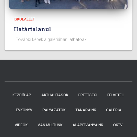
ISKOLAÉLET
Határtalanul
További képek a galériában láthatóak.
KEZDŐLAP
AKTUALITÁSOK
ÉRETTSÉGI
FELVÉTELI
ÉVKÖNYV
PÁLYÁZATOK
TANÁRAINK
GALÉRIA
VIDEÓK
VAN MÚLTUNK
ALAPÍTVÁNYAINK
OKTV