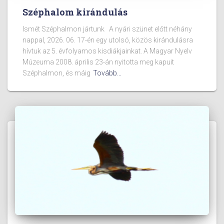
Széphalom kirándulás
Ismét Széphalmon jártunk A nyári szünet előtt néhány
nappal, 2026. 06. 17-én egy utolsó, közös kirándulásra
hívtuk az 5. évfolyamos kisdiákjainkat. A Magyar Nyelv
Múzeuma 2008. április 23-án nyitotta meg kapuit
Széphalmon, és máig
Tovább…