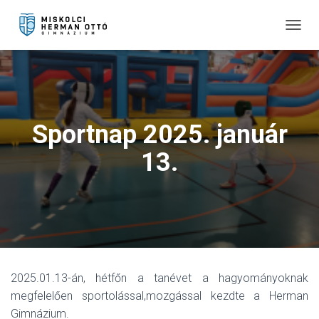
T
O
G
G
L
E
N
Sportnap 2025. január
A
V
13.
I
G
A
T
I
O
N
2025.01.13-án, hétfőn a tanévet a hagyományoknak
megfelelően sportolással,mozgással kezdte a Herman
Gimnázium.