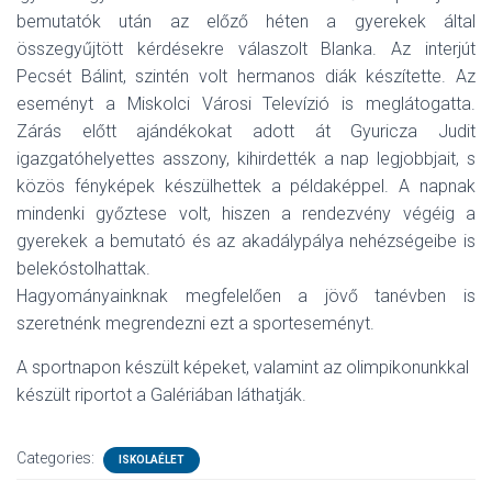
bemutatók után az előző héten a gyerekek által
összegyűjtött kérdésekre válaszolt Blanka. Az interjút
Pecsét Bálint, szintén volt hermanos diák készítette. Az
eseményt a Miskolci Városi Televízió is meglátogatta.
Zárás előtt ajándékokat adott át Gyuricza Judit
igazgatóhelyettes asszony, kihirdették a nap legjobbjait, s
közös fényképek készülhettek a példaképpel. A napnak
mindenki győztese volt, hiszen a rendezvény végéig a
gyerekek a bemutató és az akadálypálya nehézségeibe is
belekóstolhattak.
Hagyományainknak megfelelően a jövő tanévben is
szeretnénk megrendezni ezt a sporteseményt.
A sportnapon készült képeket, valamint az olimpikonunkkal
készült riportot a Galériában láthatják.
Categories:
ISKOLAÉLET