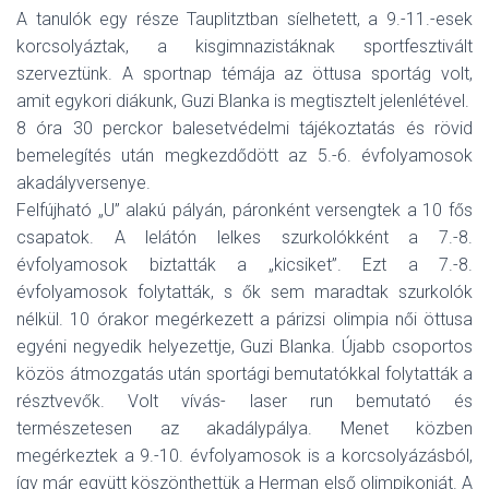
A tanulók egy része Tauplitztban síelhetett, a 9.-11.-esek
korcsolyáztak, a kisgimnazistáknak sportfesztivált
szerveztünk. A sportnap témája az öttusa sportág volt,
amit egykori diákunk, Guzi Blanka is megtisztelt jelenlétével.
8 óra 30 perckor balesetvédelmi tájékoztatás és rövid
bemelegítés után megkezdődött az 5.-6. évfolyamosok
akadályversenye.
Felfújható „U” alakú pályán, páronként versengtek a 10 fős
csapatok. A lelátón lelkes szurkolókként a 7.-8.
évfolyamosok biztatták a „kicsiket”. Ezt a 7.-8.
évfolyamosok folytatták, s ők sem maradtak szurkolók
nélkül. 10 órakor megérkezett a párizsi olimpia női öttusa
egyéni negyedik helyezettje, Guzi Blanka. Újabb csoportos
közös átmozgatás után sportági bemutatókkal folytatták a
résztvevők. Volt vívás- laser run bemutató és
természetesen az akadálypálya. Menet közben
megérkeztek a 9.-10. évfolyamosok is a korcsolyázásból,
így már együtt köszönthettük a Herman első olimpikonját. A