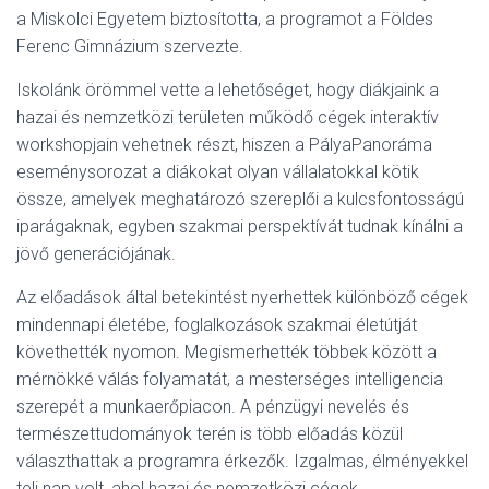
a Miskolci Egyetem biztosította, a programot a Földes
Ferenc Gimnázium szervezte.
Iskolánk örömmel vette a lehetőséget, hogy diákjaink a
hazai és nemzetközi területen működő cégek interaktív
workshopjain vehetnek részt, hiszen a PályaPanoráma
eseménysorozat a diákokat olyan vállalatokkal kötik
össze, amelyek meghatározó szereplői a kulcsfontosságú
iparágaknak, egyben szakmai perspektívát tudnak kínálni a
jövő generációjának.
Az előadások által betekintést nyerhettek különböző cégek
mindennapi életébe, foglalkozások szakmai életútját
követhették nyomon. Megismerhették többek között a
mérnökké válás folyamatát, a mesterséges intelligencia
szerepét a munkaerőpiacon. A pénzügyi nevelés és
természettudományok terén is több előadás közül
választhattak a programra érkezők. Izgalmas, élményekkel
teli nap volt, ahol hazai és nemzetközi cégek