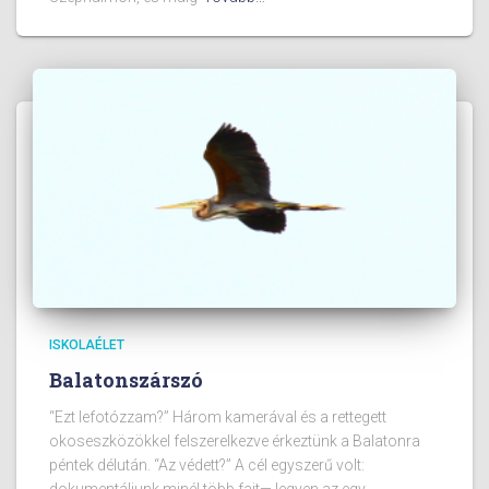
ISKOLAÉLET
Balatonszárszó
“Ezt lefotózzam?” Három kamerával és a rettegett
okoseszközökkel felszerelkezve érkeztünk a Balatonra
péntek délután. “Az védett?” A cél egyszerű volt:
dokumentáljunk minél több fajt— legyen az egy