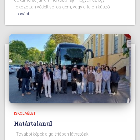
fokozottan védett vörös gém, vagy a falon kúszó
Tovább…
ISKOLAÉLET
Határtalanul
További képek a galériában láthatóak.