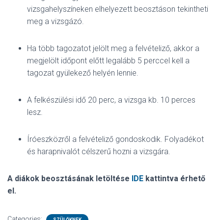
vizsgahelyszíneken elhelyezett beosztáson tekintheti
meg a vizsgázó.
Ha több tagozatot jelölt meg a felvételiző, akkor a
megjelölt időpont előtt legalább 5 perccel kell a
tagozat gyülekező helyén lennie.
A felkészülési idő 20 perc, a vizsga kb. 10 perces
lesz.
Íróeszközről a felvételiző gondoskodik. Folyadékot
és harapnivalót célszerű hozni a vizsgára.
A diákok beosztásának letöltése
IDE
kattintva érhető
el.
Categories:
SZÜLŐKNEK