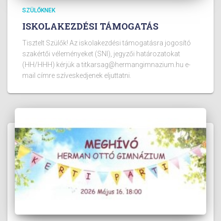
SZÜLŐKNEK
ISKOLAKEZDÉSI TÁMOGATÁS
Tisztelt Szülők! Az iskolakezdési támogatásra jogosító
szakértői véleményeket (SNI), jegyzői határozatokat
(HH/HHH) kérjük a titkarsag@hermangimnazium.hu e-
mail címre szíveskedjenek eljuttatni.