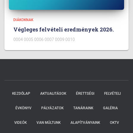
DIÁKOKNAK
Végleges felvételi eredmények 2026.
0004 0005 0006 0007 0009 0010
KEZDŐLAP
AKTUALITÁSOK
ÉRETTSÉGI
FELVÉTELI
ÉVKÖNYV
PÁLYÁZATOK
TANÁRAINK
GALÉRIA
VIDEÓK
VAN MÚLTUNK
ALAPÍTVÁNYAINK
OKTV