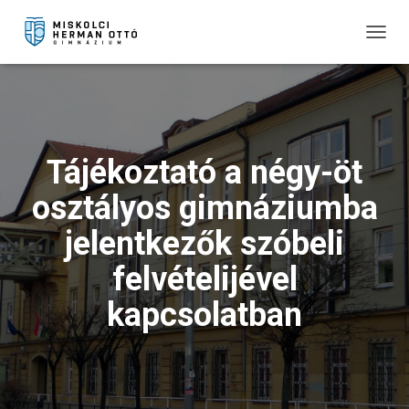
T
O
G
G
L
E
N
Tájékoztató a négy-öt
A
V
osztályos gimnáziumba
I
G
jelentkezők szóbeli
A
T
felvételijével
I
O
kapcsolatban
N