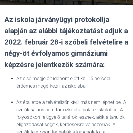
Az iskola járványügyi protokollja
alapján az alábbi tájékoztatást adjuk a
2022. február 28-i szóbeli felvételire a
négy-öt évfolyamos gimnáziumi
képzésre jelentkezők számára:
Az első megjelölt időpont előtt kb. 15 perccel
érdemes megérkezni az iskolába.
Az épületbe a felvételizőn kívül más nem léphet be. A
szülők sajnos nem tartózkodhatnak az iskolában. A
folyosókon felügyelő tanárok lesznek, akik a tanulók
eligazodását segítik, kérdéseikre válaszolnak. A
szülők telefonon tarthatják a kapcsolatot a