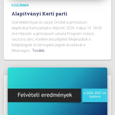
SZÜLŐKNEK
Alapítványi Kerti parti
Szeretettel hívjuk és várjuk Önöket a gimnázium
alapítványi Kerti partijára. Időpont: 2026. május 16. 18.00
óra Helyszín: a gimnázium udvara Program: műsor,
vacsora, tánc, kötetlen beszélgetés Megkezdtük a
belépőjegyek és támogatói jegyek árusítását a
titkárságon.
Tovább…