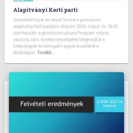
SZÜLŐKNEK
Alapítványi Kerti parti
Szeretettel hívjuk és várjuk Önöket a gimnázium
alapítványi Kerti partijára. Időpont: 2026. május 16. 18.00
óra Helyszín: a gimnázium udvara Program: műsor,
vacsora, tánc, kötetlen beszélgetés Megkezdtük a
belépőjegyek és támogatói jegyek árusítását a
titkárságon.
Tovább…