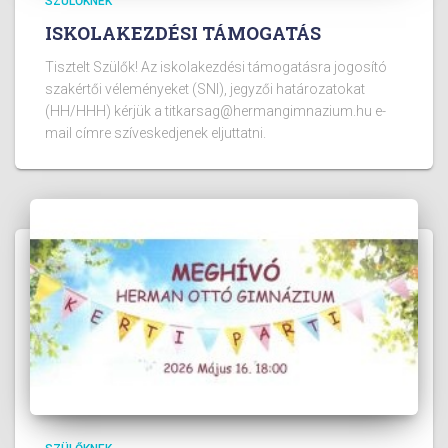
SZÜLŐKNEK
ISKOLAKEZDÉSI TÁMOGATÁS
Tisztelt Szülők! Az iskolakezdési támogatásra jogosító
szakértői véleményeket (SNI), jegyzői határozatokat
(HH/HHH) kérjük a titkarsag@hermangimnazium.hu e-
mail címre szíveskedjenek eljuttatni.