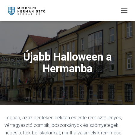
T
O
G
G
L
E
N
Újabb Halloween a
A
V
Hermanba
I
G
A
T
I
O
N
Tegnap, azaz pénteken délután és este rémisztő lények,
vérfagyasztó zombik, boszorkányok és szörnyetegek
népesítették be iskolánkat, mintha valamelyik rémmese