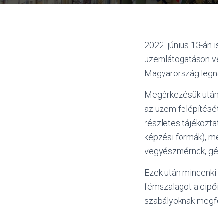
2022. június 13-án 
üzemlátogatáson ve
Magyarország legn
Megérkezésük után a
az üzem felépítésé
részletes tájékozta
képzési formák), m
vegyészmérnök, gé
Ezek után mindenki 
fémszalagot a cipő
szabályoknak megfe