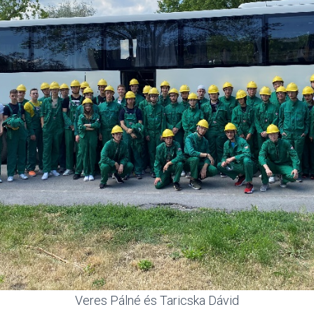
Veres Pálné és Taricska Dávid