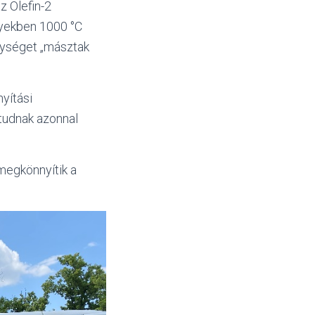
z Olefin-2
lyekben 1000 °C
gységet „másztak
yítási
tudnak azonnal
megkönnyítik a