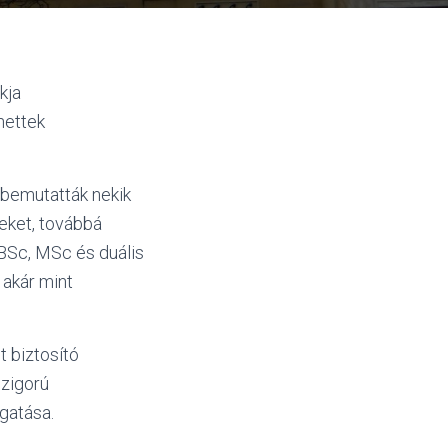
kja
hettek
 bemutatták nekik
eket, továbbá
 BSc, MSc és duális
 akár mint
t biztosító
szigorú
gatása.