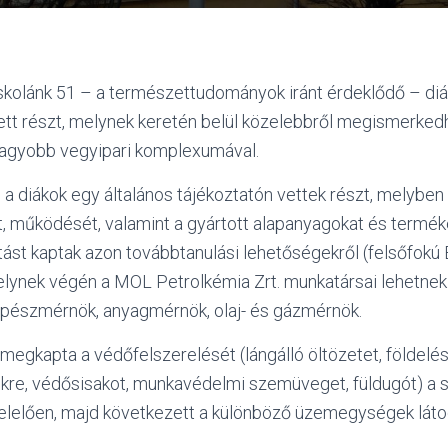
iskolánk 51 – a természettudományok iránt érdeklődő – diá
tt részt, melynek keretén belül közelebbről megismerked
agyobb vegyipari komplexumával.
 diákok egy általános tájékoztatón vettek részt, melyben
t, működését, valamint a gyártott alapanyagokat és termék
tást kaptak azon továbbtanulási lehetőségekről (felsőfokú
elynek végén a MOL Petrolkémia Zrt. munkatársai lehetnek
pészmérnök, anyagmérnök, olaj- és gázmérnök.
megkapta a védőfelszerelését (lángálló öltözetet, földelés
ikre, védősisakot, munkavédelmi szemüveget, füldugót) a 
lelően, majd következett a különböző üzemegységek láto