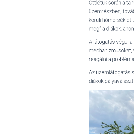
Ottlétük során a ta
üzemrészben, továb
körüli hőmérséklet
meg” a diákok, ahon
A látogatás végül a
mechanizmusokat, v
reagálni a problém
Az üzemlátogatás s
diákok pályaválaszt