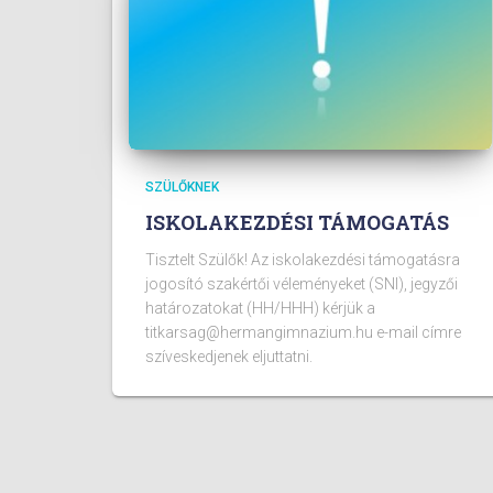
SZÜLŐKNEK
ISKOLAKEZDÉSI TÁMOGATÁS
Tisztelt Szülők! Az iskolakezdési támogatásra
jogosító szakértői véleményeket (SNI), jegyzői
határozatokat (HH/HHH) kérjük a
titkarsag@hermangimnazium.hu e-mail címre
szíveskedjenek eljuttatni.