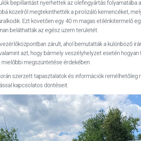
nulók bepillantást nyerhettek az olefingyártás folyamatába a
bá közelről megtekinthették a pirolizáló kemencéket, me
 uralkodik. Ezt követően egy 40 m magas etilénkitermelő e
nan beláthatták az egész üzem területét.
 vezérlőközpontban zárult, ahol bemutatták a különböző irán
alamint azt, hogy bármely veszélyhelyzet esetén hogyan 
a mielőbbi megszüntetése érdekében.
orán szerzett tapasztalatok és információk remélhetőleg 
ással kapcsolatos döntéseit.