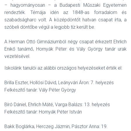
– hagyományosan – a Budapesti Műszaki Egyetemen
rendezték. Témája idén az 1848-as forradalom és
szabadságharc volt. A középdöntőt hatvan csapat írta, a
szóbeli döntőbe végül a legjobb tíz került be.
A Herman Ottó Gimnáziumból négy csapat érkezett Ehrlich
Enikő tanárnő, Hornyák Péter és Vály György tanár urak
vezetésével.
Iskolánk tanulói az alábbi országos helyezéseket érték el:
Brilla Eszter, Hollósi Dávid, Leányvári Áron: 7. helyezés
Felkészítő tanár: Vály Péter György
Bíró Dániel, Ehrlich Máté, Varga Balázs: 13. helyezés
Felkészítő tanár: Hornyák Péter István
Bakk Boglárka, Herczeg Jázmin, Pásztor Anna: 19.