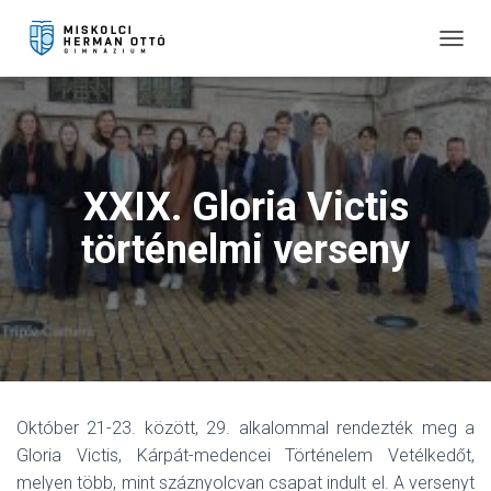
T
O
G
G
L
E
N
XXIX. Gloria Victis
A
V
történelmi verseny
I
G
A
T
I
O
N
Október 21-23. között, 29. alkalommal rendezték meg a
Gloria Victis, Kárpát-medencei Történelem Vetélkedőt,
melyen több, mint száznyolcvan csapat indult el. A versenyt