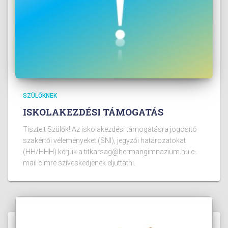
SZÜLŐKNEK
ISKOLAKEZDÉSI TÁMOGATÁS
Tisztelt Szülők! Az iskolakezdési támogatásra jogosító
szakértői véleményeket (SNI), jegyzői határozatokat
(HH/HHH) kérjük a titkarsag@hermangimnazium.hu e-
mail címre szíveskedjenek eljuttatni.