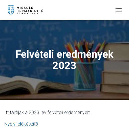
T
O
G
G
L
E
N
Felvételi eredmények
A
V
2023
I
G
A
T
I
O
N
Itt találják a 2023. év felvételi erdeményeit.
Nyelvi előkészítő